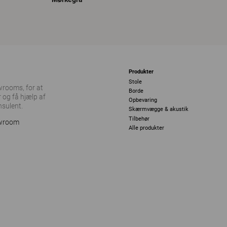
Produkter
Stole
owrooms, for at
Borde
 og få hjælp af
Opbevaring
nsulent.
Skærmvægge & akustik
Tilbehør
owroom
Alle produkter