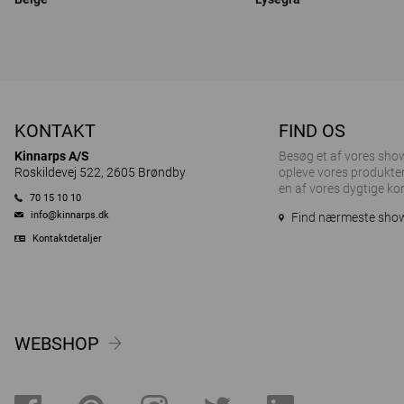
KONTAKT
FIND OS
Kinnarps A/S
Besøg et af ​​vores sh
Roskildevej 522, 2605 Brøndby
opleve vores produkter
en af vores dygtige ko
70 15 10 10
info@kinnarps.dk
Find nærmeste sh
Kontaktdetaljer
WEBSHOP