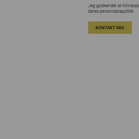
Jeg godkender at Kinnarps 
deres
persondatapolitik
.
KONTAKT MIG