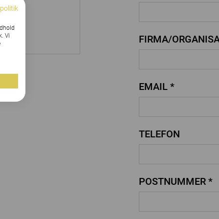
politik
ndhold
k. Vi
FIRMA/ORGANISA
e
EMAIL *
TELEFON
POSTNUMMER *