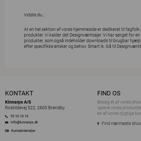
Vidste du...
At en hel sektion af vores hjemmeside er dedikeret til fagfol
produkter. Vi kalder det Designværktøjer. Vi har sørget for en t
produkter, som også indeholder downloads til brugbar hjælp. 
efter specifikke ønsker og behov. Smart ik.
Gå til Designværkt
KONTAKT
FIND OS
Kinnarps A/S
Besøg et af ​​vores sh
Roskildevej 522, 2605 Brøndby
opleve vores produkter
en af vores dygtige ko
70 15 10 10
info@kinnarps.dk
Find nærmeste sh
Kontaktdetaljer