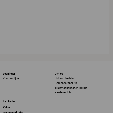
Løsninger
Om os
Kontormiljøer
Virksomhedsinfo
Persondatapolitik
Tilgængelighedserklæring
Karriere/Job
Inspiration
Viden
Designværktøjer