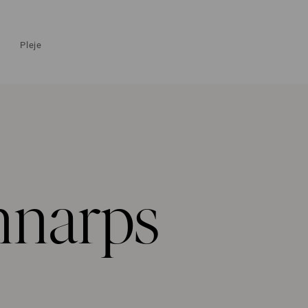
Pleje
nnarps