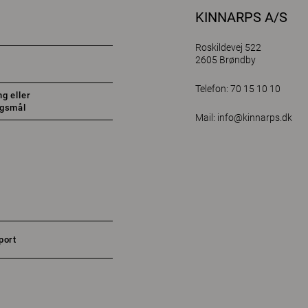
KINNARPS A/S
Roskildevej 522
2605 Brøndby
Telefon: 70 15 10 10
g eller
rgsmål
Mail:
info@kinnarps.dk
port