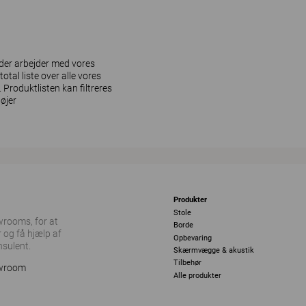
k der arbejder med vores
otal liste over alle vores
Produktlisten kan filtreres
øjer
Produkter
Stole
owrooms, for at
Borde
 og få hjælp af
Opbevaring
nsulent.
Skærmvægge & akustik
Tilbehør
owroom
Alle produkter