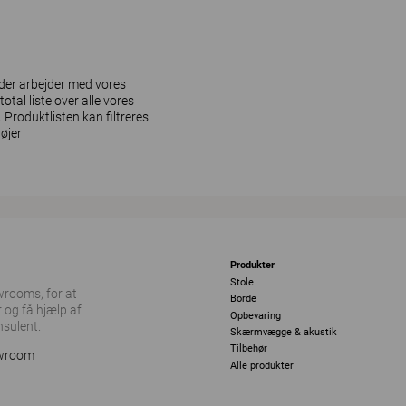
k der arbejder med vores
otal liste over alle vores
Produktlisten kan filtreres
øjer
Produkter
Stole
owrooms, for at
Borde
 og få hjælp af
Opbevaring
nsulent.
Skærmvægge & akustik
Tilbehør
owroom
Alle produkter