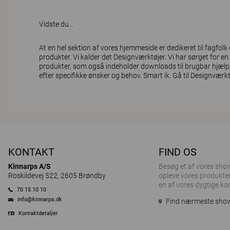
Vidste du...
At en hel sektion af vores hjemmeside er dedikeret til fagfol
produkter. Vi kalder det Designværktøjer. Vi har sørget for en t
produkter, som også indeholder downloads til brugbar hjælp. 
efter specifikke ønsker og behov. Smart ik.
Gå til Designværkt
KONTAKT
FIND OS
Kinnarps A/S
Besøg et af ​​vores sh
Roskildevej 522, 2605 Brøndby
opleve vores produkter
en af vores dygtige ko
70 15 10 10
info@kinnarps.dk
Find nærmeste sh
Kontaktdetaljer