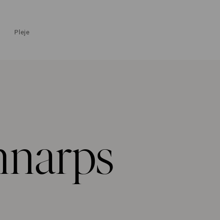
Pleje
nnarps