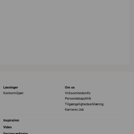
Løsninger
Om os
Kontormiljøer
Virksomhedsinfo
Persondatapolitik
Tilgængelighedserklæring
Karriere/Job
Inspiration
Viden
Designværktøjer