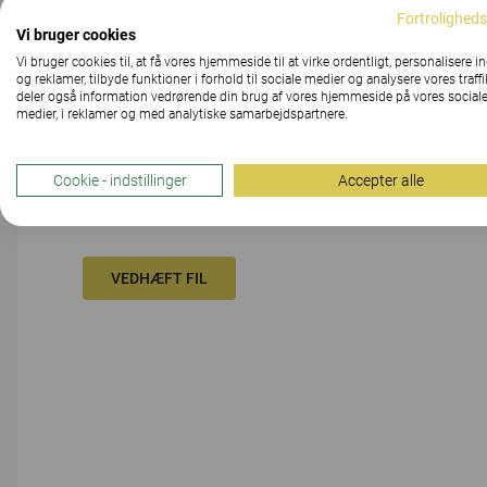
Fortroligheds
Vi bruger cookies
MEDDELELSE
Vi bruger cookies til, at få vores hjemmeside til at virke ordentligt, personalisere i
og reklamer, tilbyde funktioner i forhold til sociale medier og analysere vores traffi
deler også information vedrørende din brug af vores hjemmeside på vores social
medier, i reklamer og med analytiske samarbejdspartnere.
Cookie - indstillinger
Accepter alle
VEDHÆFT FIL