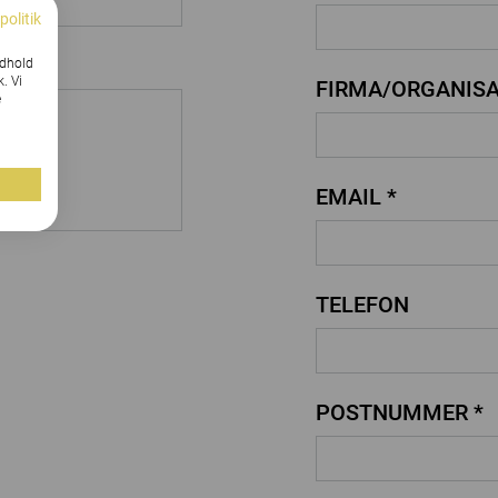
politik
ndhold
k. Vi
FIRMA/ORGANISA
e
EMAIL *
TELEFON
POSTNUMMER *