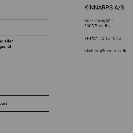
KINNARPS A/S
Roskildevej 522
2605 Brøndby
Telefon: 70 15 10 10
g eller
rgsmål
Mail:
info@kinnarps.dk
port