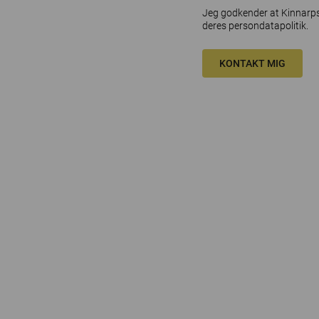
Jeg godkender at Kinnarps 
deres
persondatapolitik
.
KONTAKT MIG