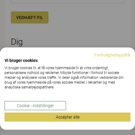
VEDHÆFT FIL
Dig
Fortrolighedspolitik
FORNAVN*
Vi bruger cookies
Vi bruger cookies til, at få vores hjemmeside til at virke ordentligt,
personalisere indhold og reklamer, tilbyde funktioner i forhold til sociale
medier og analysere vores traffik. Vi deler også information vedrørende din
EFTERNAVN*
brug af vores hjemmeside på vores sociale medier, i reklamer og med
analytiske samarbejdspartnere.
Cookie - indstillinger
FIRMA/ORGANISATION/SKOLE*
Accepter alle