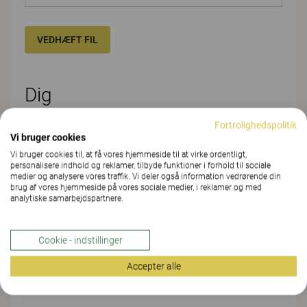
VEDHÆFT FIL
Dig
Fortrolighedspolitik
FORNAVN*
Vi bruger cookies
Vi bruger cookies til, at få vores hjemmeside til at virke ordentligt,
personalisere indhold og reklamer, tilbyde funktioner i forhold til sociale
medier og analysere vores traffik. Vi deler også information vedrørende din
EFTERNAVN*
brug af vores hjemmeside på vores sociale medier, i reklamer og med
analytiske samarbejdspartnere.
Cookie - indstillinger
FIRMA/ORGANISATION/SKOLE*
Accepter alle