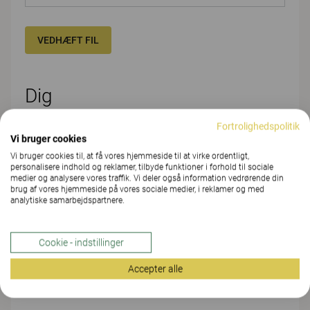
VEDHÆFT FIL
Dig
Fortrolighedspolitik
FORNAVN*
Vi bruger cookies
Vi bruger cookies til, at få vores hjemmeside til at virke ordentligt,
personalisere indhold og reklamer, tilbyde funktioner i forhold til sociale
medier og analysere vores traffik. Vi deler også information vedrørende din
EFTERNAVN*
brug af vores hjemmeside på vores sociale medier, i reklamer og med
analytiske samarbejdspartnere.
Cookie - indstillinger
FIRMA/ORGANISATION/SKOLE*
Accepter alle