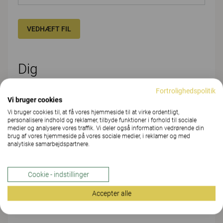
VEDHÆFT FIL
Dig
Fortrolighedspolitik
FORNAVN*
Vi bruger cookies
Vi bruger cookies til, at få vores hjemmeside til at virke ordentligt,
personalisere indhold og reklamer, tilbyde funktioner i forhold til sociale
medier og analysere vores traffik. Vi deler også information vedrørende din
EFTERNAVN*
brug af vores hjemmeside på vores sociale medier, i reklamer og med
analytiske samarbejdspartnere.
Cookie - indstillinger
FIRMA/ORGANISATION/SKOLE*
Accepter alle