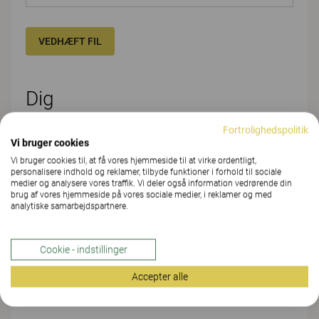
VEDHÆFT FIL
Dig
Fortrolighedspolitik
FORNAVN*
Vi bruger cookies
Vi bruger cookies til, at få vores hjemmeside til at virke ordentligt,
personalisere indhold og reklamer, tilbyde funktioner i forhold til sociale
medier og analysere vores traffik. Vi deler også information vedrørende din
EFTERNAVN*
brug af vores hjemmeside på vores sociale medier, i reklamer og med
analytiske samarbejdspartnere.
Cookie - indstillinger
FIRMA/ORGANISATION/SKOLE*
Accepter alle