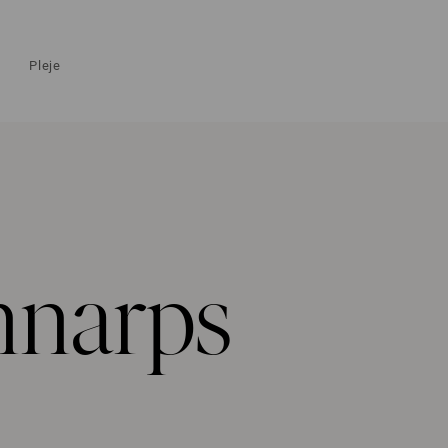
Pleje
nnarps