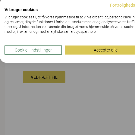
Fortroligheds
Vi bruger cookies
MEDDELELSE
Vi bruger cookies til, at få vores hjemmeside til at virke ordentligt, personalisere i
og reklamer, tilbyde funktioner i forhold til sociale medier og analysere vores traffi
deler også information vedrørende din brug af vores hjemmeside på vores social
medier, i reklamer og med analytiske samarbejdspartnere.
Cookie - indstillinger
Accepter alle
VEDHÆFT FIL