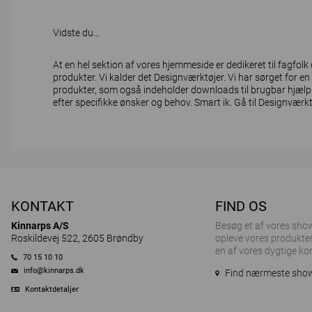
Vidste du...
At en hel sektion af vores hjemmeside er dedikeret til fagfol
produkter. Vi kalder det Designværktøjer. Vi har sørget for en t
produkter, som også indeholder downloads til brugbar hjælp. 
efter specifikke ønsker og behov. Smart ik.
Gå til Designværkt
KONTAKT
FIND OS
Kinnarps A/S
Besøg et af ​​vores sh
Roskildevej 522, 2605 Brøndby
opleve vores produkter
en af vores dygtige ko
70 15 10 10
info@kinnarps.dk
Find nærmeste sh
Kontaktdetaljer