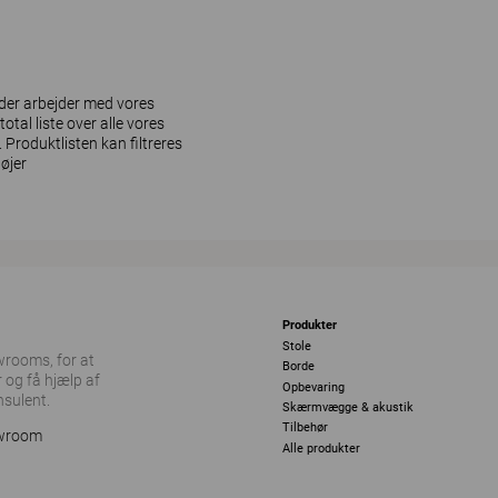
k der arbejder med vores
otal liste over alle vores
Produktlisten kan filtreres
øjer
Produkter
Stole
owrooms, for at
Borde
 og få hjælp af
Opbevaring
nsulent.
Skærmvægge & akustik
Tilbehør
owroom
Alle produkter