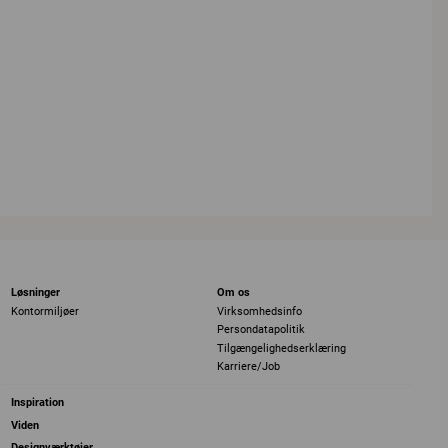
Løsninger
Om os
Kontormiljøer
Virksomhedsinfo
Persondatapolitik
Tilgængelighedserklæring
Karriere/Job
Inspiration
Viden
Designværktøjer