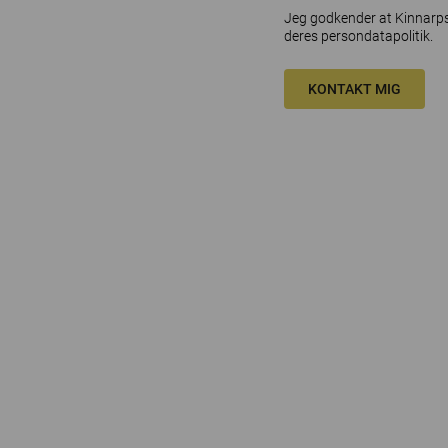
Jeg godkender at Kinnarps 
deres
persondatapolitik
.
KONTAKT MIG