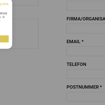
politik
ndhold
k. Vi
FIRMA/ORGANISA
e
EMAIL *
TELEFON
POSTNUMMER *