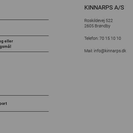
KINNARPS A/S
Roskildevej 522
2605 Brøndby
Telefon: 70 15 10 10
g eller
rgsmål
Mail:
info@kinnarps.dk
port