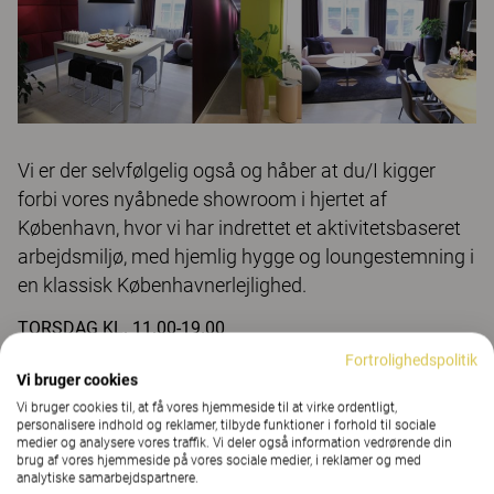
Vi er der selvfølgelig også og håber at du/I kigger
forbi vores nyåbnede showroom i hjertet af
København, hvor vi har indrettet et aktivitetsbaseret
arbejdsmiljø, med hjemlig hygge og loungestemning i
en klassisk Københavnerlejlighed.
TORSDAG KL. 11.00-19.00
- HVOR VI KL. 13-16 SERVERER FORFRISKNINGER OG
Fortrolighedspolitik
Vi bruger cookies
SLIDERS FRA
FREDAG KL. 11.00-16.00
Vi bruger cookies til, at få vores hjemmeside til at virke ordentligt,
personalisere indhold og reklamer, tilbyde funktioner i forhold til sociale
LØRDAG KL. 11.00-14.00
medier og analysere vores traffik. Vi deler også information vedrørende din
brug af vores hjemmeside på vores sociale medier, i reklamer og med
analytiske samarbejdspartnere.