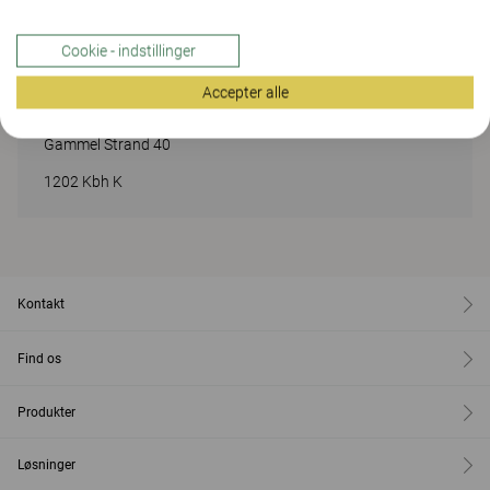
Vi håber at se dig
Cookie - indstillinger
Accepter alle
ADRESSE
Gammel Strand 40
1202 Kbh K
Kontakt
Find os
Produkter
Løsninger