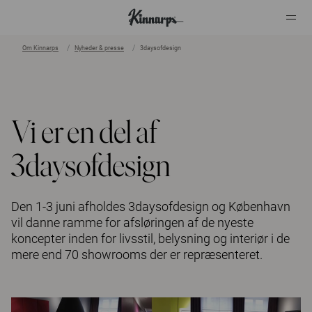
Om Kinnarps
Nyheder & presse
3daysofdesign
?
?
Vi er en del af
3daysofdesign
Den 1-3 juni afholdes 3daysofdesign og København
vil danne ramme for afsløringen af de nyeste
koncepter inden for livsstil, belysning og interiør i de
mere end 70 showrooms der er repræsenteret.