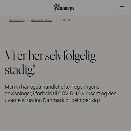
Om Kinnarps
Nyheder & presse
COVID-19
?
?
Vi er her selvfølgelig
stadig!
Men vi har også handlet efter regeringens
anvisninger, i forhold til COVID-19 virusset og den
uvante situation Danmark pt befinder sig i.