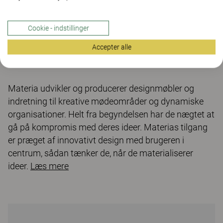
Cookie - indstillinger
Accepter alle
Materia udvikler og producerer designmøbler og
indretning til kreative mødeområder og dynamiske
organisationer. Helt fra begyndelsen har de nægtet at
gå på kompromis med deres ideer. Materias tilgang
er præget af innovativt design med brugeren i
centrum, sådan tænker de, når de materialiserer
ideer.
Læs mere