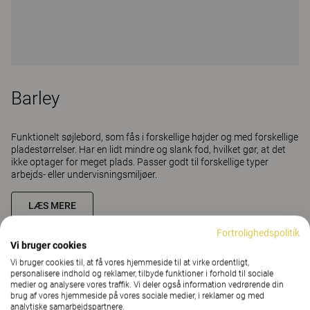
Barley
Funktionelt søjlebord, som fås i forskellige højder og med forskellige
pladestørrelser. Har en lidt mindre og slank fod, hvilket gør, at det
ikke optager for meget plads. Passer godt til forskellige typer
arbejds- eller undervisningsmiljøer.
LÆS MERE
Fortrolighedspolitik
Vi bruger cookies
Vi bruger cookies til, at få vores hjemmeside til at virke ordentligt,
personalisere indhold og reklamer, tilbyde funktioner i forhold til sociale
medier og analysere vores traffik. Vi deler også information vedrørende din
brug af vores hjemmeside på vores sociale medier, i reklamer og med
analytiske samarbejdspartnere.