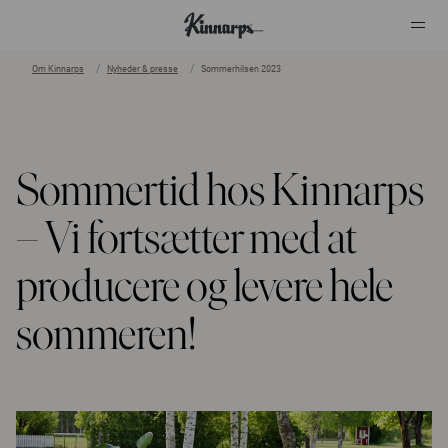
Om Kinnarps
Nyheder & presse
Sommerhilsen 2023
?
?
Sommertid hos Kinnarps
– Vi fortsætter med at
producere og levere hele
sommeren!