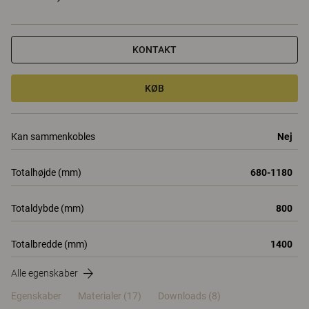
KONTAKT
KØB
Kan sammenkobles
Nej
Totalhøjde (mm)
680-1180
Totaldybde (mm)
800
Totalbredde (mm)
1400
Alle egenskaber
Egenskaber
Materialer
(17)
Downloads (8)