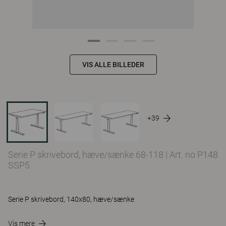
VIS ALLE BILLEDER
+39
Serie P skrivebord, hæve/sænke 68-118
|
Art. no P148
SSP5
Serie P skrivebord, 140x80, hæve/sænke
Vis mere