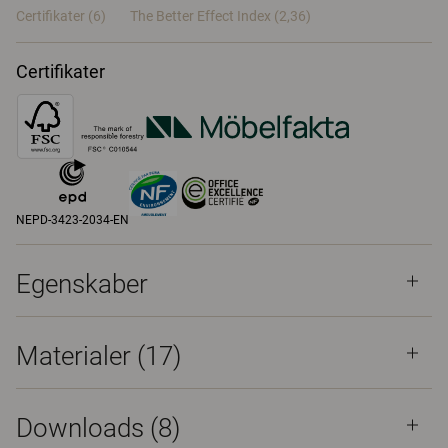
Certifikater (
6
)
The Better Effect Index (2,36)
Certifikater
NEPD-3423-2034-EN
Egenskaber
Materialer
(17)
Downloads (
8
)