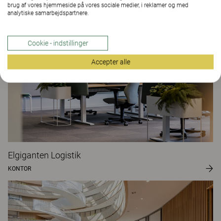
Saab Stockholm
brug af vores hjemmeside på vores sociale medier, i reklamer og med
analytiske samarbejdspartnere.
KONTOR
Cookie - indstillinger
Accepter alle
Elgiganten Logistik
KONTOR