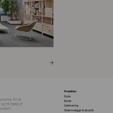
Produkter
Stole
owrooms, for at
Borde
 og få hjælp af
Opbevaring
nsulent.
Skærmvægge & akustik