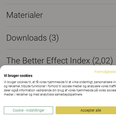
Materialer
Downloads (
3
)
The Better Effect Index (2,02)
Fortroligheds
Vi bruger cookies
Vi bruger cookies til, at få vores hjemmeside til at virke ordentligt, personalisere i
og reklamer, tilbyde funktioner i forhold til sociale medier og analysere vores traffi
deler også information vedrørende din brug af vores hjemmeside på vores social
medier, i reklamer og med analytiske samarbejdspartnere.
Amore
Cookie - indstillinger
Accepter alle