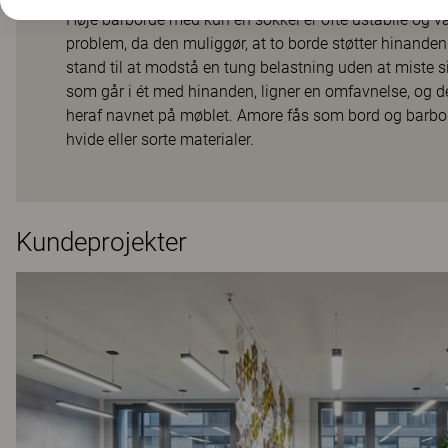
Høje barborde med kun én sokkel er ofte ustabile og v
problem, da den muliggør, at to borde støtter hinanden
stand til at modstå en tung belastning uden at miste si
som går i ét med hinanden, ligner en omfavnelse, og d
heraf navnet på møblet. Amore fås som bord og barbord 
hvide eller sorte materialer.
Kundeprojekter