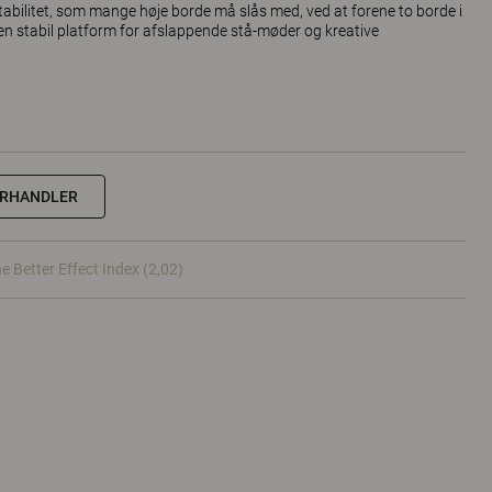
bilitet, som mange høje borde må slås med, ved at forene to borde i
en stabil platform for afslappende stå-møder og kreative
ORHANDLER
e Better Effect Index (2,02)