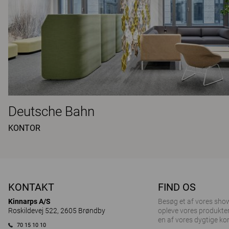
Deutsche Bahn
KONTOR
KONTAKT
FIND OS
Kinnarps A/S
Besøg et af ​​vores sh
Roskildevej 522, 2605 Brøndby
opleve vores produkter
en af vores dygtige ko
70 15 10 10