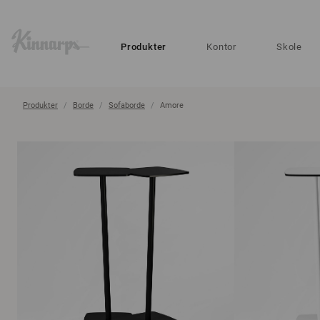
?
?
Produkter
Kontor
Skole
Produkter
Borde
Sofaborde
Amore