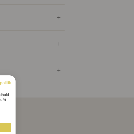
politik
ndhold
k. Vi
e