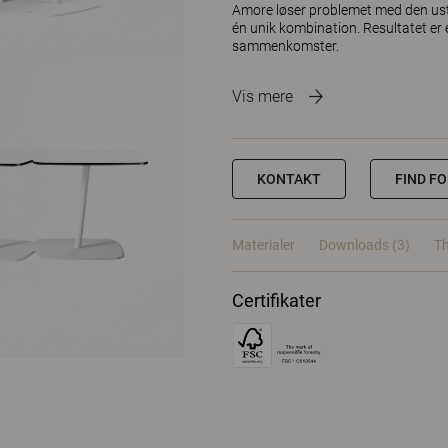
Amore løser problemet med den usta
én unik kombination. Resultatet er 
sammenkomster.
Vis mere
KONTAKT
FIND F
Materialer
Downloads (3)
Th
Certifikater