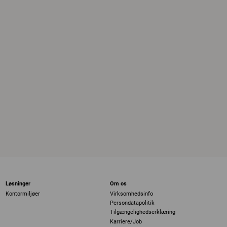
Løsninger
Om os
Kontormiljøer
Virksomhedsinfo
Persondatapolitik
Tilgængelighedserklæring
Karriere/Job