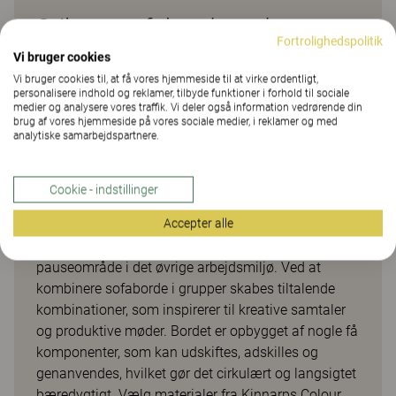
Stilrent sofabord med
Fortrolighedspolitik
metalben
Vi bruger cookies
Vi bruger cookies til, at få vores hjemmeside til at virke ordentligt,
personalisere indhold og reklamer, tilbyde funktioner i forhold til sociale
Et klassisk og stilrent sofabord med træplade og
medier og analysere vores traffik. Vi deler også information vedrørende din
veldesignede metalben. Er nemt at kombinere med
brug af vores hjemmeside på vores sociale medier, i reklamer og med
analytiske samarbejdspartnere.
den øvrige indretning for et ensartet udtryk. Kan
anvendes både til kortere arbejdsmøder eller sociale
stunder, som sofabord i kaffepausen eller sidebord i
Cookie - indstillinger
fællesarealer på kontoret. Kombiner med bløde
Accepter alle
siddemøbler som sofaer og lænestole, og skab
indbydende miljøer i receptioner og lounger eller et
pauseområde i det øvrige arbejdsmiljø. Ved at
kombinere sofaborde i grupper skabes tiltalende
kombinationer, som inspirerer til kreative samtaler
og produktive møder. Bordet er opbygget af nogle få
komponenter, som kan udskiftes, adskilles og
genanvendes, hvilket gør det cirkulært og langsigtet
bæredygtigt. Vælg materialer fra Kinnarps Colour