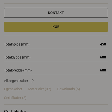
KONTAKT
KØB
Totalhøjde (mm)
450
Totaldybde (mm)
600
Totalbredde (mm)
600
Alle egenskaber
Egenskaber
Materialer
(37)
Downloads (6)
Certifikater (
2
)
Certifikater