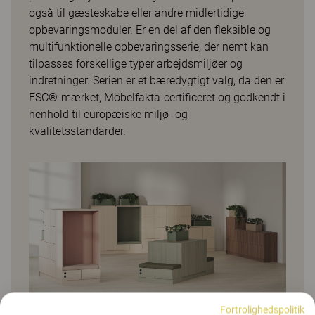
også til gæsteskabe eller andre midlertidige
opbevaringsmoduler. Er en del af den fleksible og
multifunktionelle opbevaringsserie, der nemt kan
tilpasses forskellige typer arbejdsmiljøer og
indretninger. Serien er et bæredygtigt valg, da den er
FSC®-mærket, Möbelfakta-certificeret og godkendt i
henhold til europæiske miljø- og
kvalitetsstandarder.
Fortrolighedspolitik