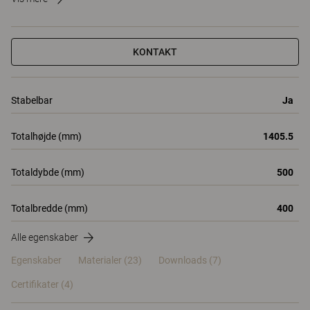
KONTAKT
Stabelbar
Ja
Totalhøjde (mm)
1405.5
Totaldybde (mm)
500
Totalbredde (mm)
400
Alle egenskaber
Egenskaber
Materialer
(23)
Downloads (7)
Certifikater (
4
)