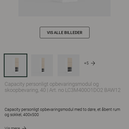
VIS ALLE BILLEDER
+5
Capacity personligt opbevaringsmodul og
skoopbevaring, 40
|
Art. no LC3M400O1DO2 BAW12
Capacity personligt opbevaringsmodul med to døre, et åbent rum
og sokkel, 400x500
Vis mere