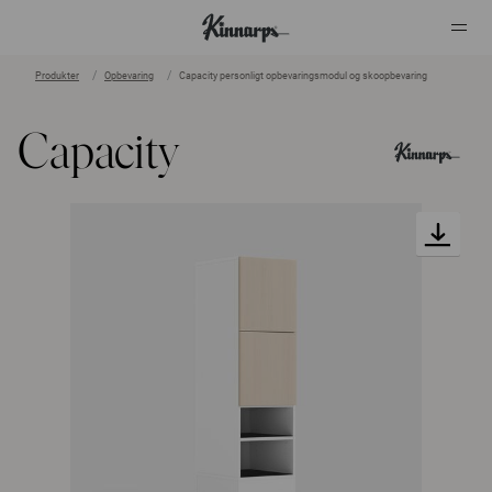
Produkter
Opbevaring
Capacity personligt opbevaringsmodul og skoopbevaring
?
?
Capacity