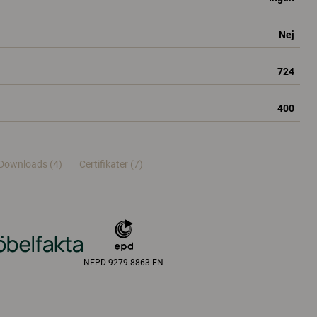
Nej
724
400
Downloads (4)
Certifikater (
7
)
NEPD 9279-8863-EN