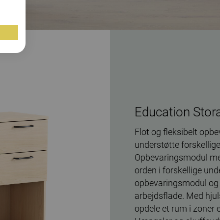
Education Stor
Flot og fleksibelt opbe
understøtte forskellige
Opbevaringsmodul med 
orden i forskellige u
opbevaringsmodul og b
arbejdsflade. Med hju
opdele et rum i zoner e