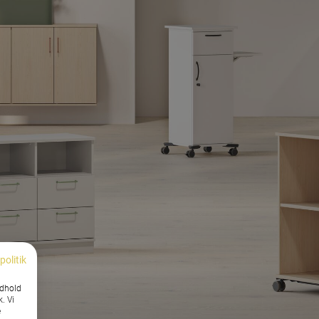
politik
ndhold
k. Vi
e