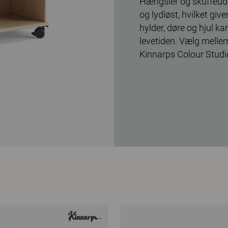
Hængsler og skuffeudt
og lydløst, hvilket giv
hylder, døre og hjul k
levetiden. Vælg mellem
Kinnarps Colour Studi