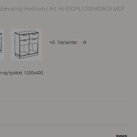
opbevaring med rum
|
Art. no ES2PL1200WD6O3 MOF
+6
Varianter
m og hjulstel, 1200x400
Ingen