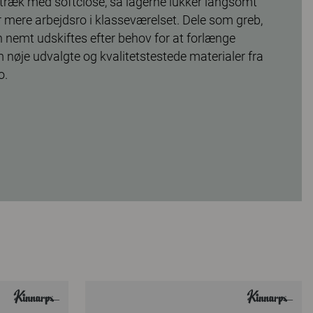
ræk med softclose, så lågerne lukker langsomt
er mere arbejdsro i klasseværelset. Dele som greb,
an nemt udskiftes efter behov for at forlænge
 nøje udvalgte og kvalitetstestede materialer fra
o.