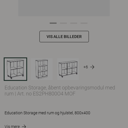
VIS ALLE BILLEDER
+6
Education Storage, åbent opbevaringsmodul med
rum
|
Art. no ES2PH800O4 MOF
Education Storage med rum og hjulstel, 800x400
Vis mere