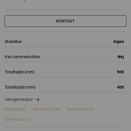
KONTAKT
Stabelbar
Ingen
Kan sammenkobles
Nej
Totalhøjde (mm)
900
Totaldybde (mm)
400
Alle egenskaber
Egenskaber
Materialer
(14)
Downloads (4)
Certifikater (
7
)