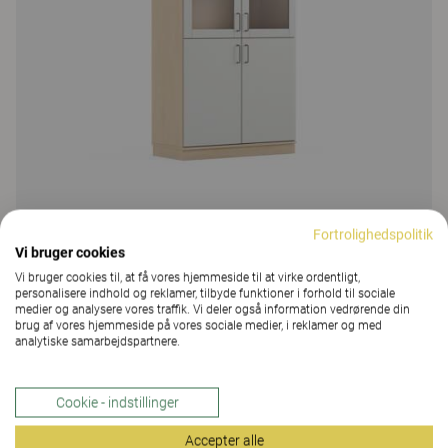
Fortrolighedspolitik
Education Storage
Vi bruger cookies
Education Storage, højskab med glaslåger
Vi bruger cookies til, at få vores hjemmeside til at virke ordentligt,
personalisere indhold og reklamer, tilbyde funktioner i forhold til sociale
14 Farver & Materialer
|
4 Varianter
medier og analysere vores traffik. Vi deler også information vedrørende din
brug af vores hjemmeside på vores sociale medier, i reklamer og med
analytiske samarbejdspartnere.
Cookie - indstillinger
Accepter alle