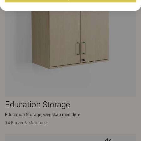
Education Storage
Education Storage, vægskab med døre
14 Farver & Materialer