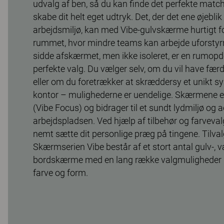
udvalg af ben, så du kan finde det perfekte match t
skabe dit helt eget udtryk. Det, der det ene øjeblik
arbejdsmiljø, kan med Vibe-gulvskærme hurtigt for
rummet, hvor mindre teams kan arbejde uforstyrret
sidde afskærmet, men ikke isoleret, er en rumopd
perfekte valg. Du vælger selv, om du vil have fær
eller om du foretrækker at skræddersy et unikt sy
kontor – mulighederne er uendelige. Skærmene e
(Vibe Focus) og bidrager til et sundt lydmiljø og a
arbejdspladsen. Ved hjælp af tilbehør og farveva
nemt sætte dit personlige præg på tingene. Tilva
Skærmserien Vibe består af et stort antal gulv-, væ
bordskærme med en lang række valgmuligheder m
farve og form.