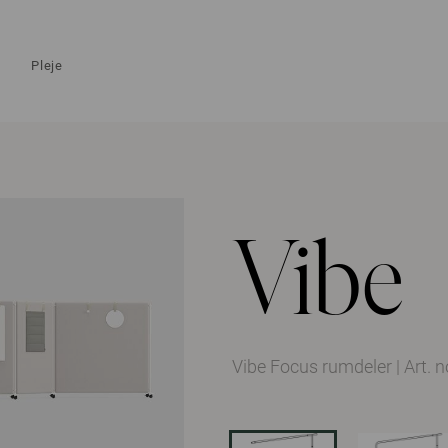
Pleje
Vibe
Vibe Focus rumdeler
|
Art.