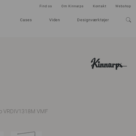
Find os
Om Kinnarps
Kontakt
Webshop
Cases
Viden
Designværktøjer
 no VRDIV1318M VMF