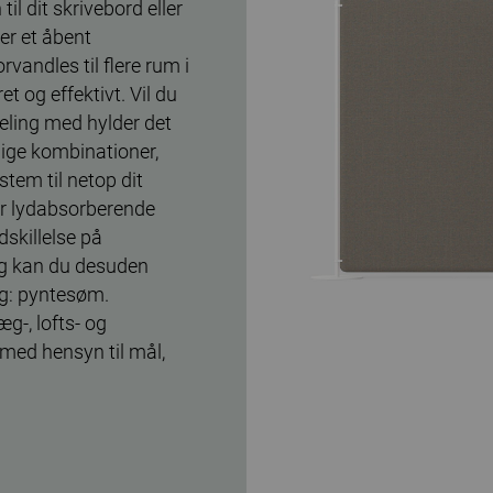
il dit skrivebord eller
 er et åbent
vandles til flere rum i
 og effektivt. Vil du
eling med hylder det
dige kombinationer,
stem til netop dit
r lydabsorberende
dskillelse på
lg kan du desuden
lg: pyntesøm.
g-, lofts- og
ed hensyn til mål,