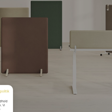
politik
ndhold
k. Vi
e