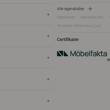
Alle egenskaber
Egenskaber
Materialer
(96)
The Better Effect Index (2,41)
Certifikater
N