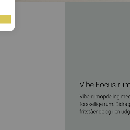
Vibe Focus rum
Vibe-rumopdeling med
forskellige rum. Bidra
fritstående og i en ud