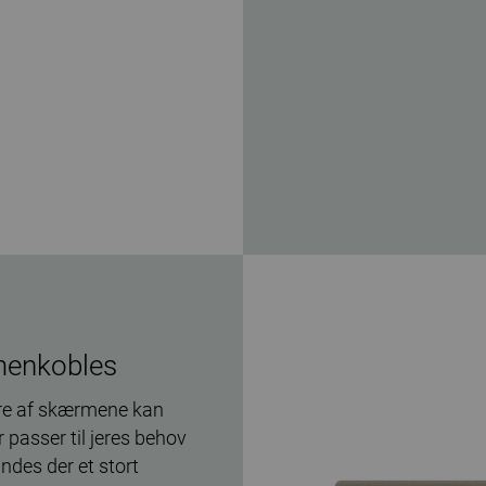
menkobles
ere af skærmene kan
passer til jeres behov
indes der et stort