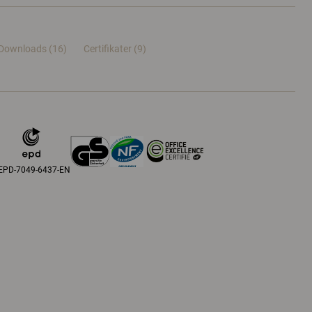
Downloads (16)
Certifikater (
9
)
EPD-7049-6437-EN