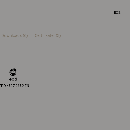
853
Downloads (6)
Certifikater (
3
)
EPD-4597-3852-EN