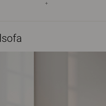
lsofa