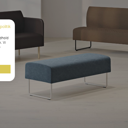
politik
ndhold
k. Vi
e