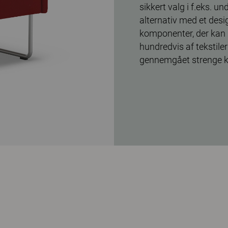
sikkert valg i f.eks. u
alternativ med et desig
komponenter, der kan 
hundredvis af tekstile
gennemgået strenge kv