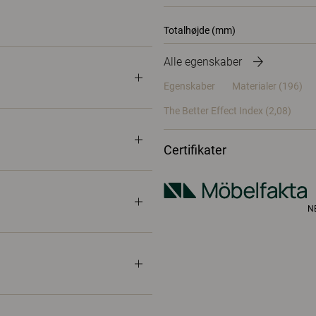
Totalhøjde (mm)
Alle egenskaber
Egenskaber
Materialer
(196)
The Better Effect Index (2,08)
Certifikater
N