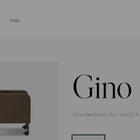
Pleje
Gino
Gino lænestol
|
Art. no GI1A