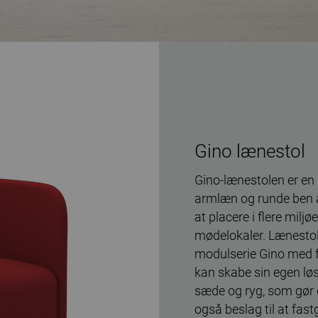
Gino lænestol
Gino-lænestolen er en 
armlæn og runde ben a
at placere i flere miljøe
mødelokaler. Lænestol
modulserie Gino med f
kan skabe sin egen l
sæde og ryg, som gør d
også beslag til at fastg