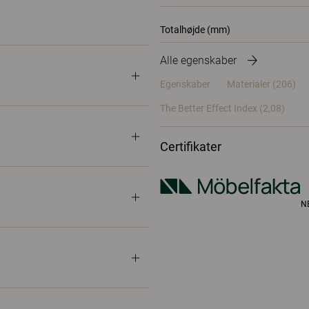
Totalhøjde (mm)
Alle egenskaber
Egenskaber
Materialer
(206)
The Better Effect Index (2,08)
Certifikater
N