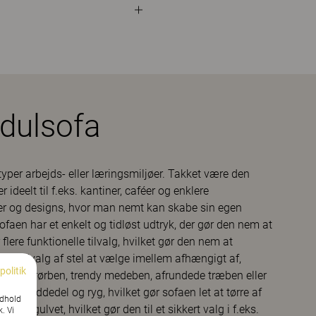
odulsofa
 typer arbejds- eller læringsmiljøer. Takket være den
r ideelt til f.eks. kantiner, caféer og enklere
nter og designs, hvor man nemt kan skabe sin egen
aen har et enkelt og tidløst udtryk, der gør den nem at
ere funktionelle tilvalg, hvilket gør den nem at
å et udvalg af stel at vælge imellem afhængigt af,
politik
ssiske rørben, trendy medeben, afrundede træben eller
lem siddedel og ryg, hvilket gør sofaen let at tørre af
ndhold
en i gulvet, hvilket gør den til et sikkert valg i f.eks.
k. Vi