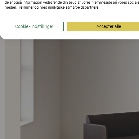
deler også information vedrørende din brug af vores hjemmeside på vores social
læringsmiljøer. Den er også et holdbart alternativ med 
medier, i reklamer og med analytiske samarbejdspartnere.
komponenter, der kan udskiftes, adskilles og genbruges
Colour Studio, som alle har gennemgået strenge kvalit
Cookie - indstillinger
Accepter alle