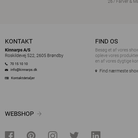
267 Farver & Ma
KONTAKT
FIND OS
Kinnarps A/S
Besøg et af ​​vores sh
Roskildevej 522, 2605 Brøndby
opleve vores produkter
en af vores dygtige ko
70 15 10 10
info@kinnarps.dk
Find nærmeste sh
Kontaktdetaljer
WEBSHOP