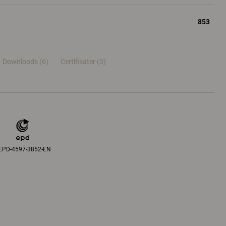
853
Downloads (6)
Certifikater (
3
)
EPD-4597-3852-EN