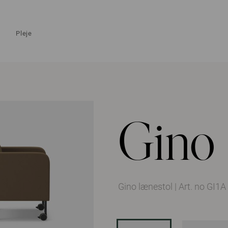
Pleje
Gino
Gino lænestol
|
Art. no GI1A