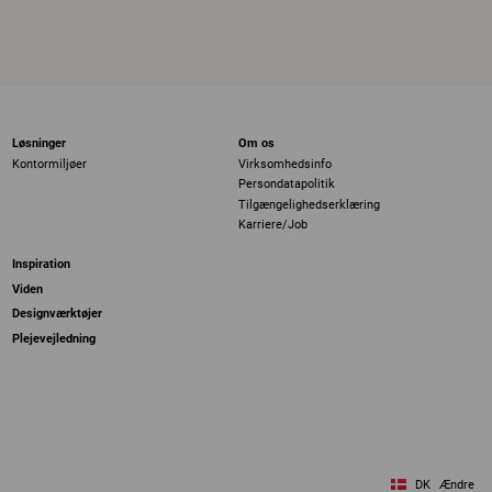
Løsninger
Om os
Kontormiljøer
Virksomhedsinfo
Persondatapolitik
Tilgængelighedserklæring
Karriere/Job
Inspiration
Viden
Designværktøjer
Plejevejledning
DK
Ændre