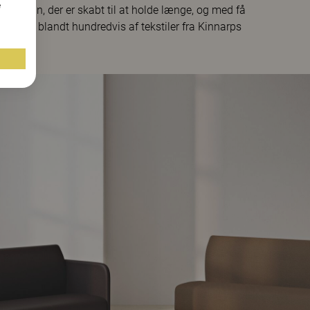
e
et design, der er skabt til at holde længe, og med få
. Vælg blandt hundredvis af tekstiler fra Kinnarps
etskrav.