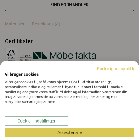
FIND FORHANDLER
Materialer
Downloads (4)
Certifikater
Fortrolighedspolitik
Vi bruger cookies
Materialer
Vi bruger cookies til, at få vores hjemmeside til at virke ordentligt,
personalisere indhold og reklamer, tilbyde funktioner i forhold til sociale
medier og analysere vores traffik. Vi deler også information vedrørende din
brug af vores hjemmeside på vores sociale medier, i reklamer og med
Downloads (
4
)
analytiske samarbejdspartnere.
Cookie - indstillinger
Accepter alle