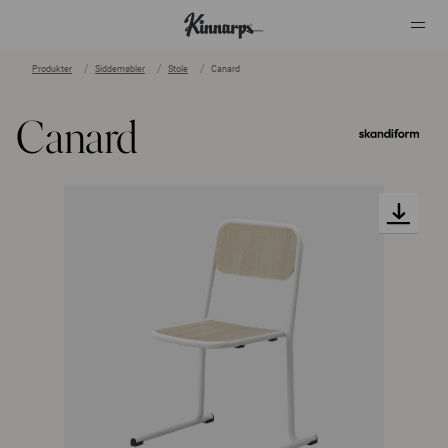
Produkter
Siddemøbler
Stole
Canard
?
?
Canard