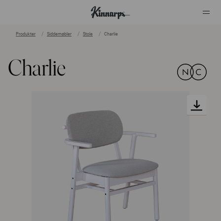
Produkter
Siddemøbler
Stole
Charlie
?
?
Charlie