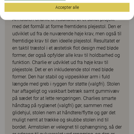
Charlie
Accepter alle
Armstolen Charlie er resultatet af et solidt projekt
med det formål at forme fremtidens plejestol. Den er
udviklet ud fra de nuværende høje krav, men også til
fremtidige krav til den ideelle plejestol. Resultatet er
en taktil træstol i et æstetisk flot design med bløde
former, der også opfylder alle krav til holdbarhed og
funktion. Charlie er udviklet ud fra høje krav til
plejestole. Det er en inkluderende stol med bløde
former. Den har stabil og vippesikker arm i fuld
længde med greb i ryggen for støtte (valgfri). Stolen
har aftageligt og vaskbart betræk samt gummivæv
på sædet for at lette rengøringen. Charlies smarte
håndtag på ryglænet (valgfri) gør, sammen med
glidehjul, stolen nem at håndtere/flytte og gør det
muligt nemt at trække og skubbe stolen ind til
bordet. Armstolen er velegnet til ophængning, så der