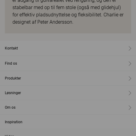
er adgang til gulvarealet ved rengøring, og den er
stabelbar med op til fem stole (også med glidehjul)
for effektiv pladsudnyttelse og fleksibilitet. Charlie er
designet af Peter Andersson.
Kontakt
Find os
Produkter
Løsninger
Om os
Inspiration