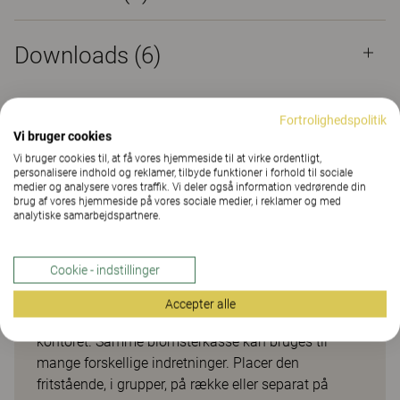
Downloads (
6
)
Fortrolighedspolitik
Vi bruger cookies
Blomsterkasse til levende
Vi bruger cookies til, at få vores hjemmeside til at virke ordentligt,
personalisere indhold og reklamer, tilbyde funktioner i forhold til sociale
løsninger
medier og analysere vores traffik. Vi deler også information vedrørende din
brug af vores hjemmeside på vores sociale medier, i reklamer og med
analytiske samarbejdspartnere.
Veldesignet blomsterkasse og rumdeler, der gør det
nemt at skabe fleksible og bæredygtige løsninger,
Cookie - indstillinger
som bidrager til et sundt arbejdsmiljø. Giver
inspiration, livslyst og et levende indeklima. En
Accepter alle
fleksibel og hyggelig løsning, der vokser ind i
kontoret. Samme blomsterkasse kan bruges til
mange forskellige indretninger. Placer den
fritstående, i grupper, på række eller separat på