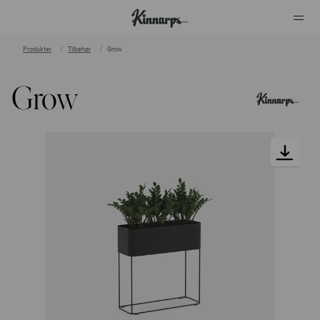
Produkter
Tilbehør
Grow
?
?
Grow