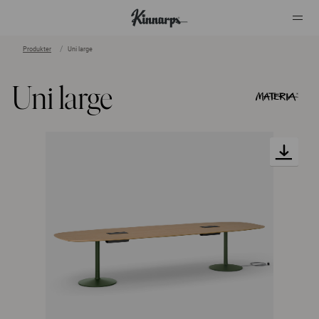
Produkter
Uni large
?
?
Uni large