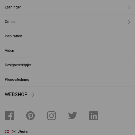
Løsninger
Om os
Inspiration
Viden
Designværktøjer
Plejevejledning
WEBSHOP
DK
Ændre