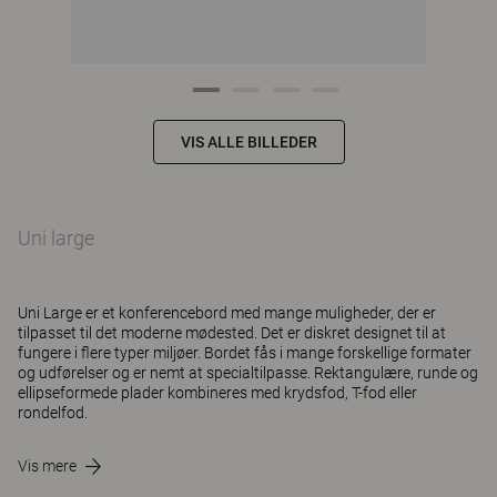
VIS ALLE BILLEDER
Uni large
Uni Large er et konferencebord med mange muligheder, der er
tilpasset til det moderne mødested. Det er diskret designet til at
fungere i flere typer miljøer. Bordet fås i mange forskellige formater
og udførelser og er nemt at specialtilpasse. Rektangulære, runde og
ellipseformede plader kombineres med krydsfod, T-fod eller
rondelfod.
Vis mere