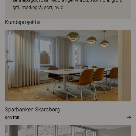
sennepsgul, rosa, rødorange, vinrød, stormblå, grøn,
grå, mørkegrå, sort, hvid.
Kundeprojekter
Sparbanken Skaraborg
KONTOR