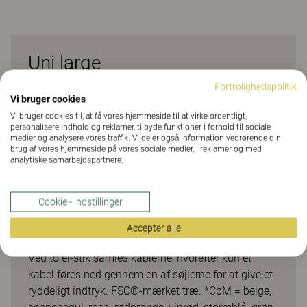
Uni large
Fortrolighedspolitik
Den relativt lave krydsfod/T-fod gør, at stole kan
Vi bruger cookies
placeres hvor som helst rundt om bordet. Den runde
Vi bruger cookies til, at få vores hjemmeside til at virke ordentligt,
fod gør bordet endnu mere tilpasningsdygtigt til
personalisere indhold og reklamer, tilbyde funktioner i forhold til sociale
medier og analysere vores traffik. Vi deler også information vedrørende din
forskellige siddestillinger. De forskellige sarge og
brug af vores hjemmeside på vores sociale medier, i reklamer og med
bordpladens affasede kant i samspil med det
analytiske samarbejdspartnere.
slanke formsprog giver bordet et næsten svævende
udtryk. Sarg i Colours by Materia (CbM*)
Cookie - indstillinger
pulverlakering. Som tilbehør fås kabellåge og
el-/USB-stik. Det stofbeklædte elkabel føres fra
Accepter alle
kabelrenden ned gennem søjlen og gennem foden.
Ved to el-stik samles kablerne, hvorefter kun ét
kabel føres ned gennem en af søjlerne for at give et
ryddeligt indtryk. FSC®-mærket træ. *CbM = beige,