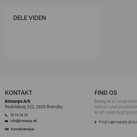
DELE VIDEN
KONTAKT
FIND OS
Kinnarps A/S
Besøg et af ​​vores sh
Roskildevej 522, 2605 Brøndby
opleve vores produkter
en af vores dygtige ko
70 15 10 10
info@kinnarps.dk
Find nærmeste sh
Kontaktdetaljer