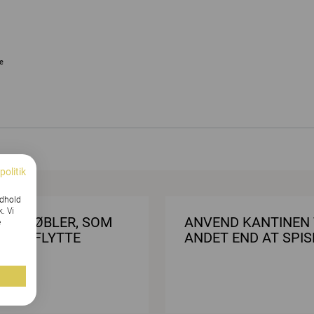
e
politik
ndhold
k. Vi
BLE MØBLER, SOM
ANVEND KANTINEN 
e
TE AT FLYTTE
ANDET END AT SPIS