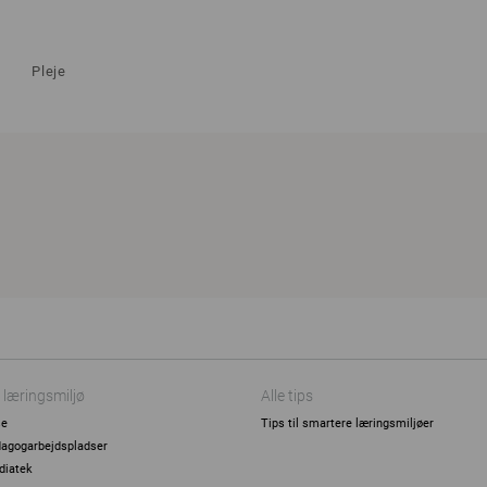
Pleje
 læringsmiljø
Alle tips
se
Tips til smartere læringsmiljøer
agogarbejdspladser
diatek