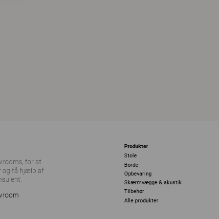
Produkter
Stole
owrooms, for at
Borde
 og få hjælp af
Opbevaring
nsulent.
Skærmvægge & akustik
Tilbehør
owroom
Alle produkter