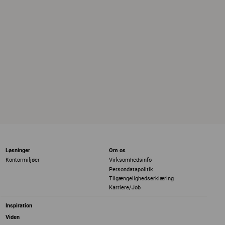
Løsninger
Om os
Kontormiljøer
Virksomhedsinfo
Persondatapolitik
Tilgængelighedserklæring
Karriere/Job
Inspiration
Viden