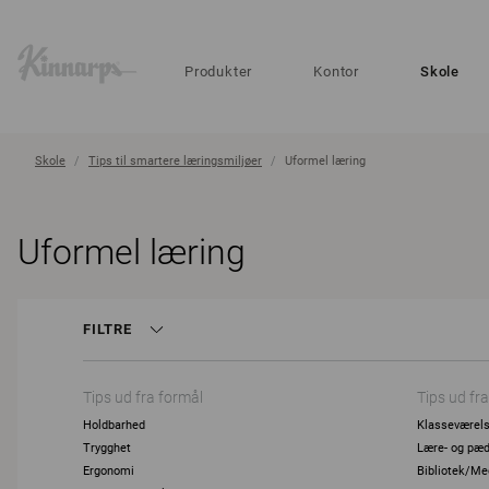
?
?
Produkter
Kontor
Skole
Skole
Tips til smartere læringsmiljøer
Uformel læring
Uformel læring
FILTRE
Tips ud fra formål
Tips ud fra
Holdbarhed
Klasseværel
Trygghet
Lære- og pæd
Ergonomi
Bibliotek/Me