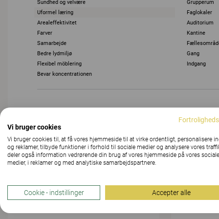
Sundhed og velvære
Grupperum
Uformel læring
Faglokaler
Arealeffektivitet
Auditorium
Farver
Kantine
Samarbejde
Fællesområd
Bedre lydmiljø
Gang
Flexibel möblering
Indgang
Bevar koncentrationen
Fortroligheds
Vi bruger cookies
Vi bruger cookies til, at få vores hjemmeside til at virke ordentligt, personalisere i
og reklamer, tilbyde funktioner i forhold til sociale medier og analysere vores traffi
GULT GIVER ENERGI
FLEKSI
deler også information vedrørende din brug af vores hjemmeside på vores social
medier, i reklamer og med analytiske samarbejdspartnere.
ER LET
Cookie - indstillinger
Accepter alle