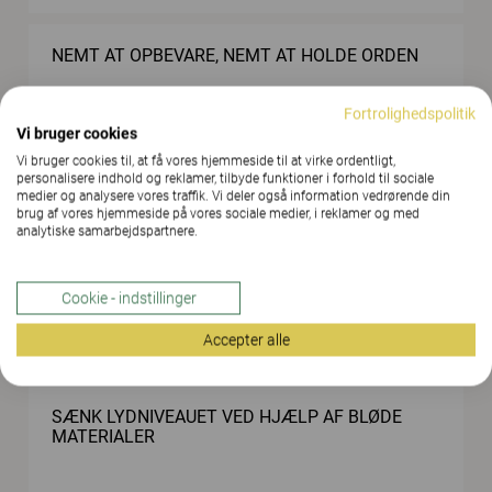
NEMT AT OPBEVARE, NEMT AT HOLDE ORDEN
Fortrolighedspolitik
Vi bruger cookies
Vi bruger cookies til, at få vores hjemmeside til at virke ordentligt,
personalisere indhold og reklamer, tilbyde funktioner i forhold til sociale
medier og analysere vores traffik. Vi deler også information vedrørende din
brug af vores hjemmeside på vores sociale medier, i reklamer og med
analytiske samarbejdspartnere.
BAGGRUNDSLYDE KAN SKABE RO OG HARMONI
Cookie - indstillinger
Accepter alle
SÆNK LYDNIVEAUET VED HJÆLP AF BLØDE
MATERIALER