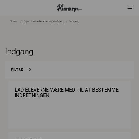
Skole
Tips til smartere læringsmiljøer
Indgang
?
?
Indgang
FILTRE
LAD ELEVERNE VÆRE MED TIL AT BESTEMME
INDRETNINGEN