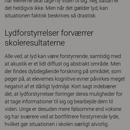
når eleverne skal tage ny viden til sig. Nej, sådan er
det heldigvis ikke. Men når det gælder lyd, kan
situationen faktisk beskrives så drastisk.
Lydforstyrrelser forværrer
skoleresultaterne
Alle ved, at lyd kan være forstyrrende, samtidig med
at akustik er et lidt diffust og abstrakt område. Men
der findes dybdegående forskning på området, som
peger på, at elevernes kognitive evner påvirkes meget
negativt af et dårligt lydmiljø. Kort sagt indebærer
det, at lydforstyrrelser forringer deres muligheder for
at tage informationer til sig og bearbejde dem til
viden. Unge er desuden mere følsomme end voksne
og har sværere ved at bortfiltrere forstyrrende lyde,
hvilket gør situationen i skolen særligt alvorlig.