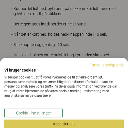
- Kør bordet lidt ned, byt rundt på stikkene, kør lidt mere ned
og byt igen rundt på stikkene.
- Dette gentages indtil bordet er helt i bund.
- Når det er kørt ned, holdes ned-knappen inde i 10 sek.
- Slip knappen og gentag i 10 sek.
- Nu skulle boksen være nulstillet og køre uden skævhed.
Fortrolighedspolitik
Vi bruger cookies
Hvis det fortsat ikke virker, er du selvfølgelig altid velkommen til at
Vi bruger cookies til, at få vores hjemmeside til at virke ordentligt,
kontakte os på 70151010
personalisere indhold og reklamer, tilbyde funktioner i forhold til sociale
medier og analysere vores traffik. Vi deler også information vedrørende din
brug af vores hjemmeside på vores sociale medier, i reklamer og med
analytiske samarbejdspartnere.
Cookie - indstillinger
Accepter alle