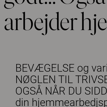
arbejder h
BEVÆGELSE og vari
NØGLEN TIL TRIVSE
OGSÅ NÅR DU SIDD
din hjemmearbedjsp