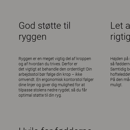
God støtte til
Let at
ryggen
rigti
Ryggen er en meget vigtig del af kroppen
Højden på s
og af hvordan du trives. Derfor er
så fødderne
det vigtigt at behandle den ordentligt! Din
Samtidig bø
arbejdsstol bør følge din krop – ikke
hofteledde
omvendt. En
ergonomisk kontorstol
følger
På den måd
dine linjer og giver dig mulighed for at
muligt.
tilpasse stolens nedre rygdel, så du får
optimal støtte til din ryg.