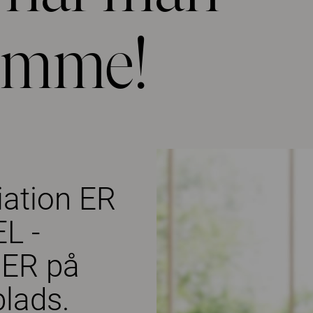
jemme!
ation ER
L -
ER på
lads.