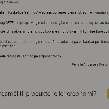
og din nakke.
ellem forskellige ”settings” – sofaen og lænestolen er ok som en variation.
ig OFTE – rejs dig, sving med armene, gå eller løb en tur op og ned ad tra
ster din nakke mindre, hvis du kobler en ”rigtig” skærm til din bærbare pc 
tid et separat tastatur og en mus, når du arbejder på en bærbar pc i timevi
jdsstilling.
gode råd og vejledning på
ergomentor.dk
Pernille Andersen, Fysi
gsmål til produkter eller ergonomi?