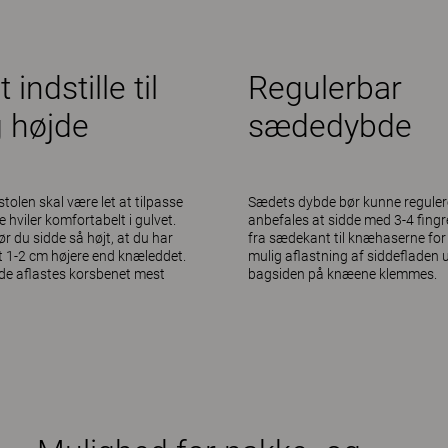
 indstille til
Regulerbar
g højde
sædedybde
tolen skal være let at tilpasse
Sædets dybde bør kunne reguler
 hviler komfortabelt i gulvet.
anbefales at sidde med 3-4 fing
r du sidde så højt, at du har
fra sædekant til knæhaserne for
t 1-2 cm højere end knæleddet.
mulig aflastning af siddefladen 
e aflastes korsbenet mest
bagsiden på knæene klemmes.