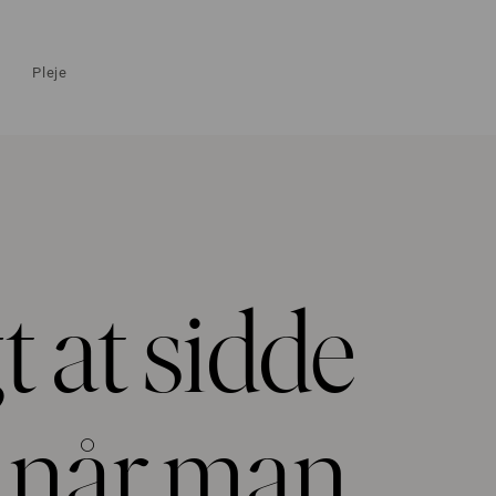
Pleje
t at sidde
å når man