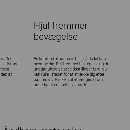
Hjul fremmer
bevægelse
es. Det
En kontorstol bør have hjul, så du let kan
res afstand
bevæge dig. Det fremmer bevægelse og du
 mest
undgår uheldige arbejdsstillinger fordi du
uden at
kan rulle i stedet for at strække dig efter
papirer, mv. Hvilke hjul afhænger af om
underlaget er blødt eller hårdt.