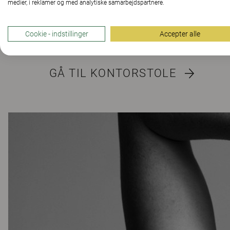
medier, i reklamer og med analytiske samarbejdspartnere.
Cookie - indstillinger
Accepter alle
GÅ TIL KONTORSTOLE