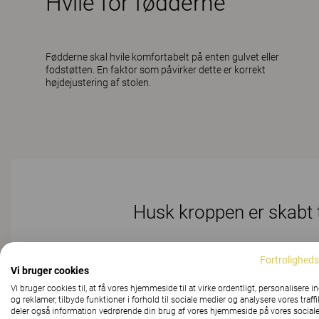
Hvile for fødderne
Fødderne skal hvile komfortabelt på enten gulvet eller
fodstøtten. En faktor som påvirker dette er korrekt
højdejustering af stolen.
Husk kroppen er skabt t
Fortroligheds
Vi bruger cookies
Vi bruger cookies til, at få vores hjemmeside til at virke ordentligt, personalisere i
og reklamer, tilbyde funktioner i forhold til sociale medier og analysere vores traffi
deler også information vedrørende din brug af vores hjemmeside på vores social