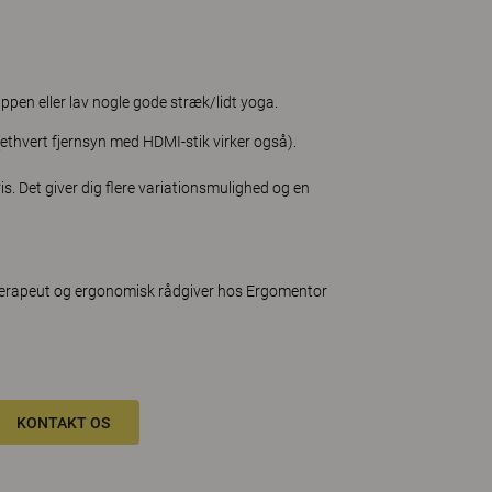
ppen eller lav nogle gode stræk/lidt yoga.
(ethvert fjernsyn med HDMI-stik virker også).
s. Det giver dig flere variationsmulighed og en
oterapeut og ergonomisk rådgiver hos Ergomentor
KONTAKT OS