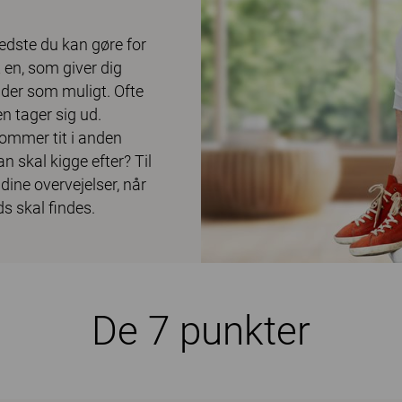
bedste du kan gøre for
t en, som giver dig
der som muligt. Ofte
n tager sig ud.
ommer tit i anden
n skal kigge efter? Til
dine overvejelser, når
s skal findes.
De 7 punkter