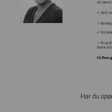
din lænd 
✓ Skift m
✓ Bevæg d
✓ Du bela
✓ Brug al
bedre arbe
Få flere 
Har du spør