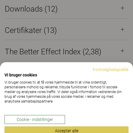
Downloads (
12
)
Certifikater (
13
)
The Better Effect Index (2,38)
Fortrolighedspolitik
Vi bruger cookies
Vi bruger cookies til, at få vores hjemmeside til at virke ordentligt,
Kontorstol – populær
personalisere indhold og reklamer, tilbyde funktioner i forhold til sociale
medier og analysere vores traffik. Vi deler også information vedrørende din
gennem flere årtier
brug af vores hjemmeside på vores sociale medier, i reklamer og med
analytiske samarbejdspartnere.
6000/8000 har i næsten 30 år været en af vores
mest populære kontorstole. Siden lanceringen er de
Cookie - indstillinger
solgt i mere end to millioner eksemplarer. En af
Accepter alle
grundene til succesen er kombinationen af tidløst