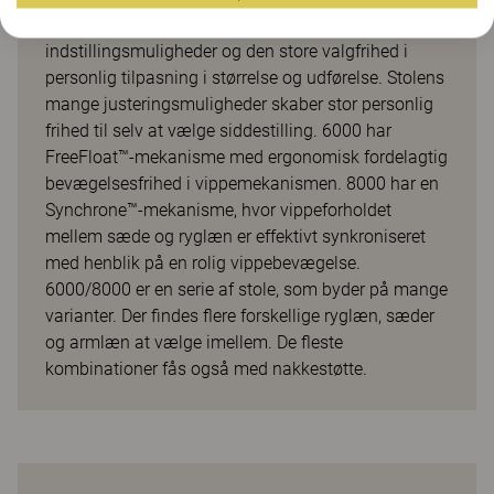
design, god ergonomi, de mange
indstillingsmuligheder og den store valgfrihed i
personlig tilpasning i størrelse og udførelse. Stolens
mange justeringsmuligheder skaber stor personlig
frihed til selv at vælge siddestilling. 6000 har
FreeFloat™-mekanisme med ergonomisk fordelagtig
bevægelsesfrihed i vippemekanismen. 8000 har en
Synchrone™-mekanisme, hvor vippeforholdet
mellem sæde og ryglæn er effektivt synkroniseret
med henblik på en rolig vippebevægelse.
6000/8000 er en serie af stole, som byder på mange
varianter. Der findes flere forskellige ryglæn, sæder
og armlæn at vælge imellem. De fleste
kombinationer fås også med nakkestøtte.