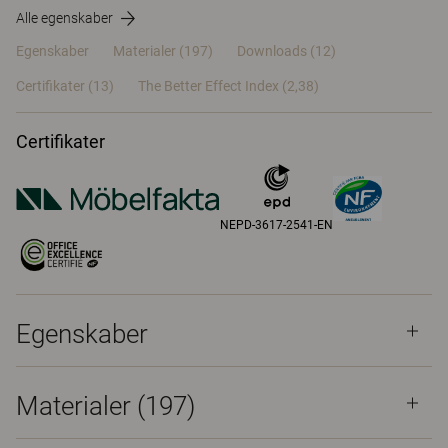
Alle egenskaber
Egenskaber
Materialer
(197)
Downloads (12)
Certifikater (
13
)
The Better Effect Index (2,38)
Certifikater
NEPD-3617-2541-EN
Egenskaber
Materialer
(197)