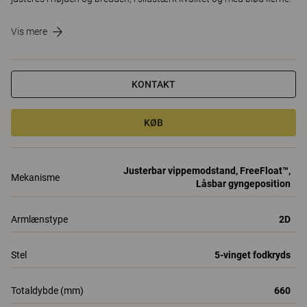
Vis mere
KONTAKT
KØB
Justerbar vippemodstand, FreeFloat™,
Mekanisme
Låsbar gyngeposition
Armlænstype
2D
Stel
5-vinget fodkryds
Totaldybde (mm)
660