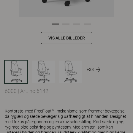
VIS ALLE BILLEDER
+33
6000
|
Art. no 6142
Kontorstol med FreeFloat™ -mekanisme, som fremmer bevægelse,
da ryglæn og sæde bevæger sig uafhængigt af hinanden. Designet
med fokus på ergonomi og en aktiv siddestilling. Kort sæde og høj
ryg med blød polstring og pyntesøm. Med armlæn, som kan
justeres i højden og bredden, i slidstærk kvalitet og med blød kerne.