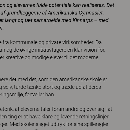
ion og elevernes fulde potentiale kan realiseres. Det
en af grundlæggerne af Amerikanska Gymnasiet.
fra et langt og tæt samarbejde med Kinnarps – med
n.
de fra kommunale og private virksomheder. Da
g de øvrige initiativtagere en klar vision for,
er kreative og modige elever til det moderne
inere det med det, som den amerikanske skole er
ig selv, turde tænke stort og træde ud af deres
æringsmiljø, fortæller han.
torik, at eleverne taler foran andre og øver sig i at
en ting er at have klare og levende retningslinjer
ger. Med skolens eget udtryk for sine spilleregler