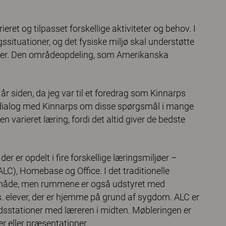
eret og tilpasset forskellige aktiviteter og behov. I
ssituationer, og det fysiske miljø skal understøtte
tioner. Den områdeopdeling, som Amerikanska
 år siden, da jeg var til et foredrag som Kinnarps
t i dialog med Kinnarps om disse spørgsmål i mange
en varieret læring, fordi det altid giver de bedste
er er opdelt i ﬁre forskellige læringsmiljøer –
LC), Homebase og Office. I det traditionelle
k måde, men rummene er også udstyret med
ks. elever, der er hjemme på grund af sygdom. ALC er
jdsstationer med læreren i midten. Møbleringen er
er eller præsentationer.