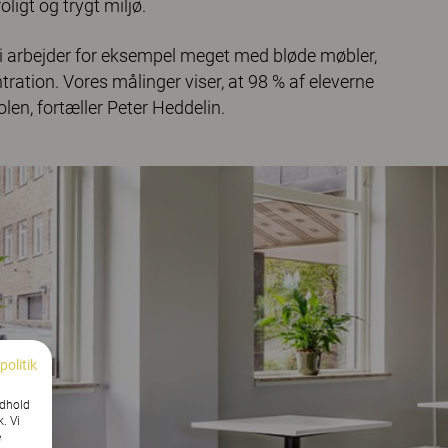
ligt og trygt miljø.
 Vi arbejder for eksempel meget med bløde møbler,
tration. Vores målinger viser, at 98 % af eleverne
olen, fortæller Peter Heddelin.
politik
ndhold
k. Vi
e