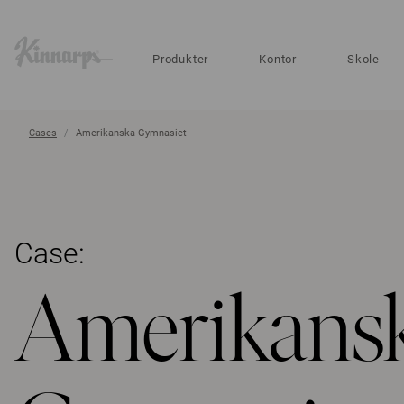
?
?
Produkter
Kontor
Skole
Cases
Amerikanska Gymnasiet
Case:
Amerikans