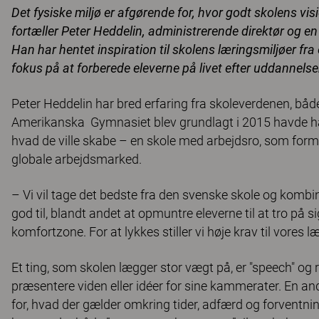
Det fysiske miljø er afgørende for, hvor godt skolens vis
fortæller Peter Heddelin, administrerende direktør og 
Han har hentet inspi­ration til skolens læringsmiljøer 
fokus på at forberede eleverne på livet efter uddannelse
Peter Heddelin har bred erfaring fra skoleverdenen, bå
Amerikanska Gymnasiet blev grundlagt i 2015 havde han o
hvad de ville skabe – en skole med arbejdsro, som form
globale arbejdsmarked.
– Vi vil tage det bedste fra den svenske skole og komb
god til, blandt andet at opmuntre eleverne til at tro på s
komfortzone. For at lykkes stiller vi høje krav til vores l
Et ting, som skolen lægger stor vægt på, er "speech" og re
præsentere viden eller idéer for sine kammerater. En and
for, hvad der gælder omkring tider, adfærd og forventnin