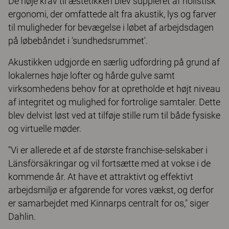
De høje krav til æstetikken blev suppleret af holistisk
ergonomi, der omfattede alt fra akustik, lys og farver
til muligheder for bevægelse i løbet af arbejdsdagen
på løbebåndet i 'sundhedsrummet'.
Akustikken udgjorde en særlig udfordring på grund af
lokalernes høje lofter og hårde gulve samt
virksomhedens behov for at opretholde et højt niveau
af integritet og mulighed for fortrolige samtaler. Dette
blev delvist løst ved at tilføje stille rum til både fysiske
og virtuelle møder.
"Vi er allerede et af de største franchise-selskaber i
Länsförsäkringar og vil fortsætte med at vokse i de
kommende år. At have et attraktivt og effektivt
arbejdsmiljø er afgørende for vores vækst, og derfor
er samarbejdet med Kinnarps centralt for os," siger
Dahlin.