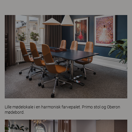
Lille mødelokale i en harmonisk farvepalet.
Primo
stol og
Oberon
mødebord.