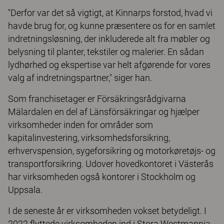
"Derfor var det så vigtigt, at Kinnarps forstod, hvad vi
havde brug for, og kunne præsentere os for en samlet
indretningsløsning, der inkluderede alt fra møbler og
belysning til planter, tekstiler og malerier. En sådan
lydhørhed og ekspertise var helt afgørende for vores
valg af indretningspartner," siger han.
Som franchisetager er Försäkringsrådgivarna
Mälardalen en del af Länsförsäkringar og hjælper
virksomheder inden for områder som
kapitalinvestering, virksomhedsforsikring,
erhvervspension, sygeforsikring og motorkøretøjs- og
transportforsikring. Udover hovedkontoret i Västerås
har virksomheden også kontorer i Stockholm og
Uppsala.
I de seneste år er virksomheden vokset betydeligt. I
2022 flyttede virksomheden ind i Stora Westmannia-