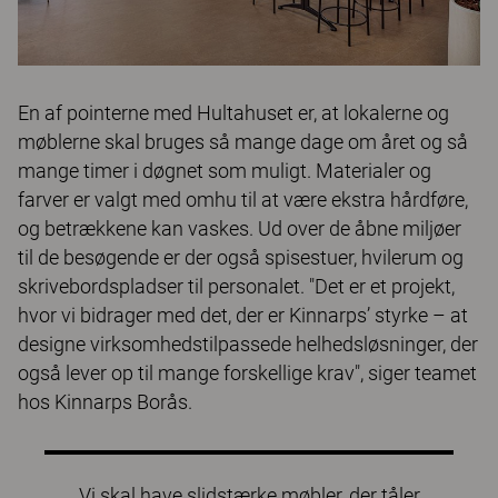
En af pointerne med Hultahuset er, at lokalerne og
møblerne skal bruges så mange dage om året og så
mange timer i døgnet som muligt. Materialer og
farver er valgt med omhu til at være ekstra hårdføre,
og betrækkene kan vaskes. Ud over de åbne miljøer
til de besøgende er der også spisestuer, hvilerum og
skrivebordspladser til personalet. "Det er et projekt,
hvor vi bidrager med det, der er Kinnarps’ styrke – at
designe virksomhedstilpassede helhedsløsninger, der
også lever op til mange forskellige krav", siger teamet
hos Kinnarps Borås.
Vi skal have slidstærke møbler, der tåler