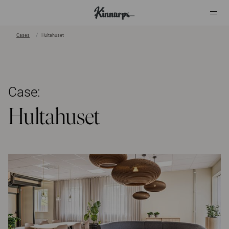
Cases
Hultahuset
?
?
Case:
Hultahuset