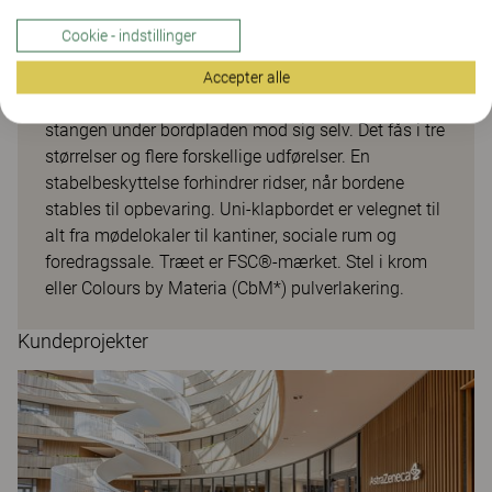
Uni-klapbord
Cookie - indstillinger
De fire låsbare hjul med bremser gør bordet let at
flytte, og det er stabilt og solidt, når det er låst.
Accepter alle
Klapbordet kan let klappes sammen ved at trække
stangen under bordpladen mod sig selv. Det fås i tre
størrelser og flere forskellige udførelser. En
stabelbeskyttelse forhindrer ridser, når bordene
stables til opbevaring. Uni-klapbordet er velegnet til
alt fra mødelokaler til kantiner, sociale rum og
foredragssale. Træet er FSC®-mærket. Stel i krom
eller Colours by Materia (CbM*) pulverlakering.
Kundeprojekter