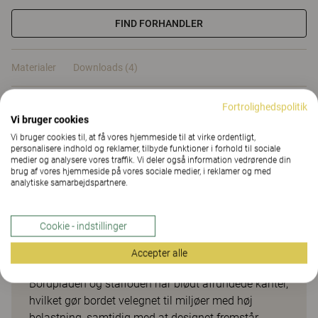
FIND FORHANDLER
Materialer
Downloads (4)
Fortrolighedspolitik
Materialer
Vi bruger cookies
Vi bruger cookies til, at få vores hjemmeside til at virke ordentligt,
personalisere indhold og reklamer, tilbyde funktioner i forhold til sociale
medier og analysere vores traffik. Vi deler også information vedrørende din
Downloads (
4
)
brug af vores hjemmeside på vores sociale medier, i reklamer og med
analytiske samarbejdspartnere.
Cookie - indstillinger
Ina bord
Accepter alle
Bordpladen og stålfoden har blødt afrundede kanter,
hvilket gør bordet velegnet til miljøer med høj
belastning, samtidig med at designet fremstår