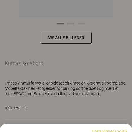
VIS ALLE BILLEDER
Kurbits sofabord
I massiv naturfarvet eller bejdset birk med en kvadratisk bordplade.
Möbelfakta-mærket (gælder for birk og sortbejdset) og mærket
med FSC®-mix. Bejdset i sort eller hvid som standard.
Vis mere
KONTAKT
Fortrolighedspolitik