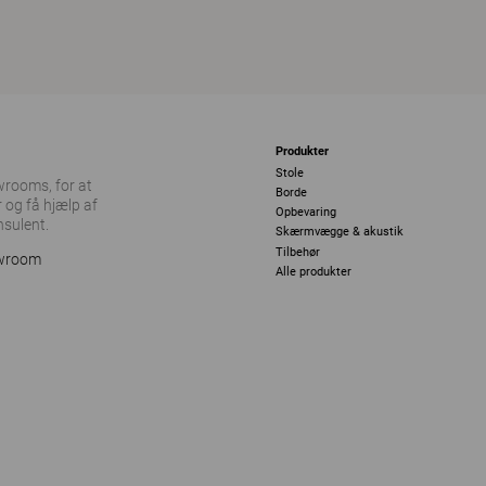
Produkter
Stole
owrooms, for at
Borde
 og få hjælp af
Opbevaring
nsulent.
Skærmvægge & akustik
Tilbehør
owroom
Alle produkter