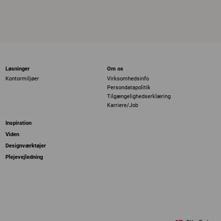
Løsninger
Om os
Kontormiljøer
Virksomhedsinfo
Persondatapolitik
Tilgængelighedserklæring
Karriere/Job
Inspiration
Viden
Designværktøjer
Plejevejledning