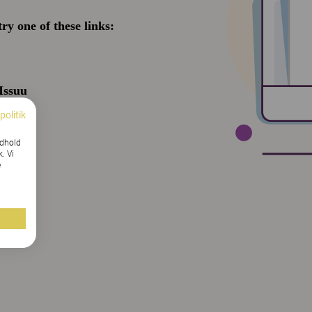
politik
ndhold
k. Vi
e