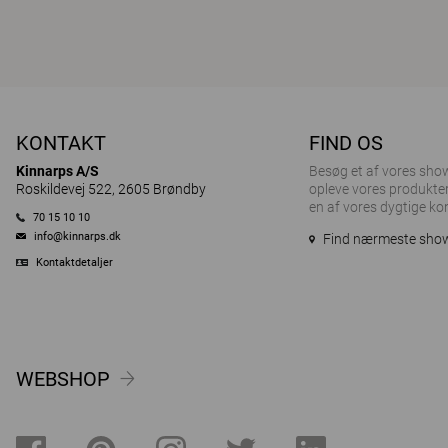
KONTAKT
FIND OS
Kinnarps A/S
Besøg et af ​​vores sh
Roskildevej 522, 2605 Brøndby
opleve vores produkter
en af vores dygtige ko
70 15 10 10
info@kinnarps.dk
Find nærmeste sh
Kontaktdetaljer
WEBSHOP