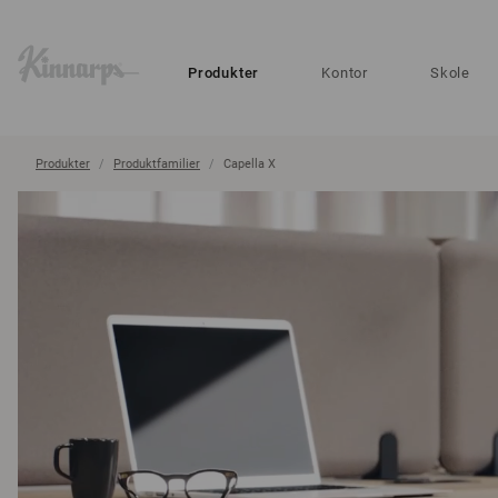
?
?
Produkter
Kontor
Skole
Produkter
Produktfamilier
Capella X