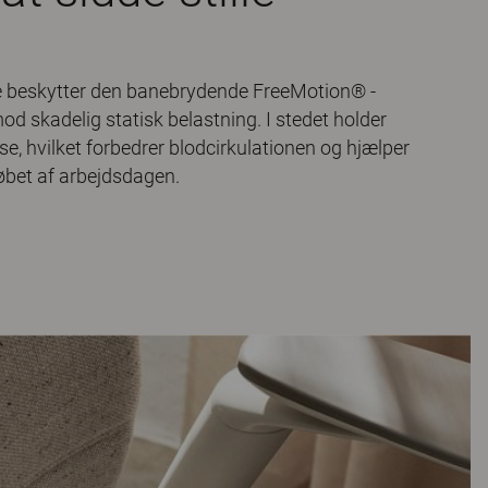
e beskytter den banebrydende FreeMotion® -
 skadelig statisk belastning. I stedet holder
e, hvilket forbedrer blodcirkulationen og hjælper
løbet af arbejdsdagen.