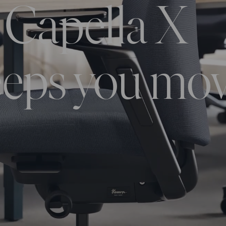
Capella X
eps you mov