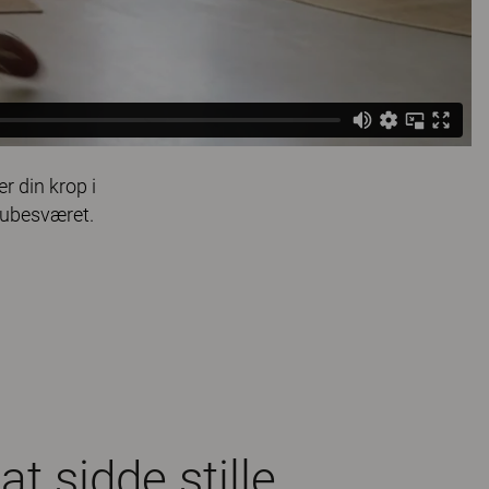
r din krop i
 ubesværet.
at sidde stille