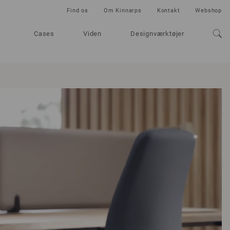
Find os
Om Kinnarps
Kontakt
Webshop
Cases
Viden
Designværktøjer