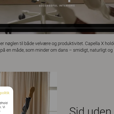
r nøglen til både velvære og produktivitet. Capella X holde
på en måde, som minder om dans – smidigt, naturligt og
politik
ndhold
Sid uden 
k. Vi
e