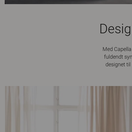
Design
Med Capella X
fuldendt sym
designet ti