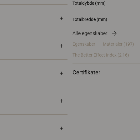
Totaldybde (mm)
Totalbredde (mm)
Alle egenskaber
Egenskaber
Materialer
(197)
The Better Effect Index (2,16)
Certifikater