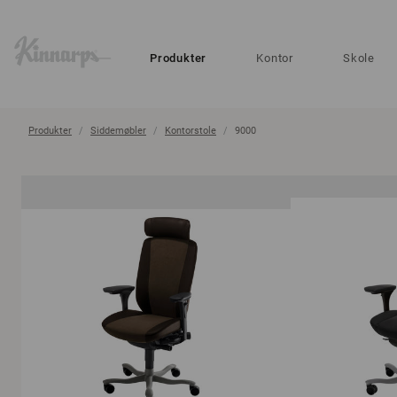
?
?
Produkter
Kontor
Skole
Produkter
Siddemøbler
Kontorstole
9000