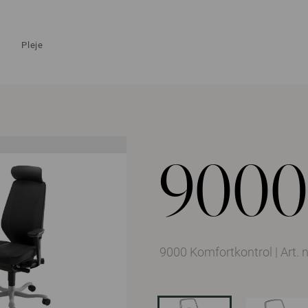
Pleje
9000
9000 Komfortkontrol
|
Art. 