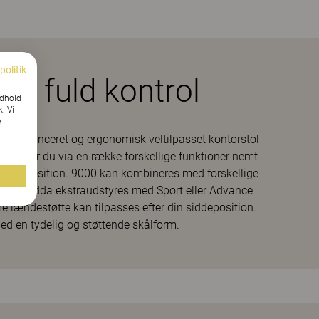
politik
ver fuld kontrol
ndhold
k. Vi
e
t. En avanceret og ergonomisk veltilpasset kontorstol
de, hvor du via en række forskellige funktioner nemt
e siddeposition. 9000 kan kombineres med forskellige
kan endda ekstraudstyres med Sport eller Advance
e lændestøtte kan tilpasses efter din siddeposition.
d en tydelig og støttende skålform.