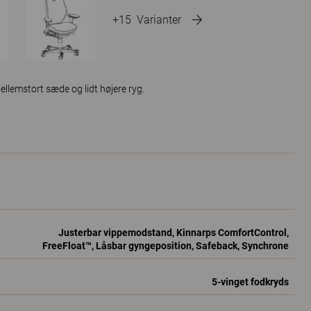
+15
Varianter
Mellemstort sæde og lidt højere ryg.
Justerbar vippemodstand, Kinnarps ComfortControl,
FreeFloat™, Låsbar gyngeposition, Safeback, Synchrone
5-vinget fodkryds