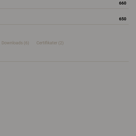
660
650
Downloads (6)
Certifikater (
2
)