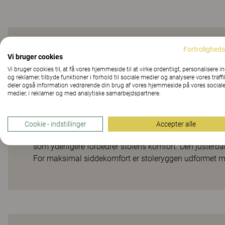
Fortroligheds
Kontorstolen, der gi
Vi bruger cookies
Vi bruger cookies til, at få vores hjemmeside til at virke ordentligt, personalisere i
og reklamer, tilbyde funktioner i forhold til sociale medier og analysere vores traffi
deler også information vedrørende din brug af vores hjemmeside på vores social
medier, i reklamer og med analytiske samarbejdspartnere.
9000 er en kontorstol, som giver maksimal fleksibilite
med Kinnarps ComfortControl® – et kontrolpanel pr. si
kan finindstille stolen efter netop din mest behagelig
Cookie - indstillinger
Accepter alle
sæder og ryglæn afhængigt af smag og behov. Stolen 
som yderligere forbedrer stolens komfort. Den justerbar
For maksimal siddekomfort er stoleryggen udformet me