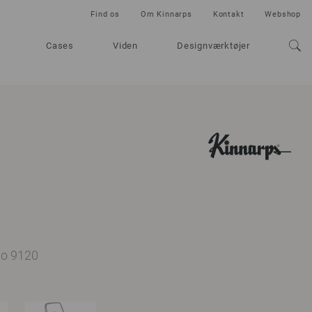
Find os
Om Kinnarps
Kontakt
Webshop
Cases
Viden
Designværktøjer
no 9120