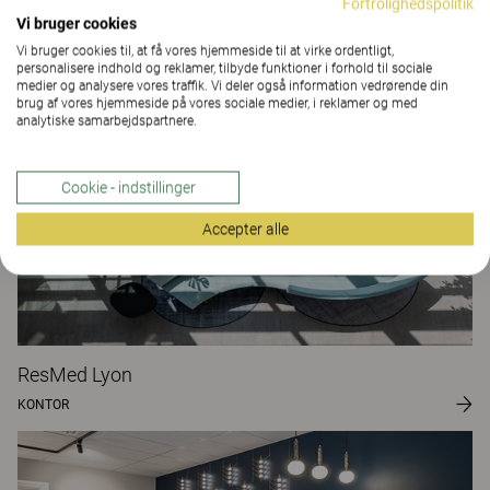
Fortrolighedspolitik
Vi bruger cookies
Frivåden
Vi bruger cookies til, at få vores hjemmeside til at virke ordentligt,
KONTOR
personalisere indhold og reklamer, tilbyde funktioner i forhold til sociale
medier og analysere vores traffik. Vi deler også information vedrørende din
brug af vores hjemmeside på vores sociale medier, i reklamer og med
analytiske samarbejdspartnere.
Cookie - indstillinger
Accepter alle
ResMed Lyon
KONTOR