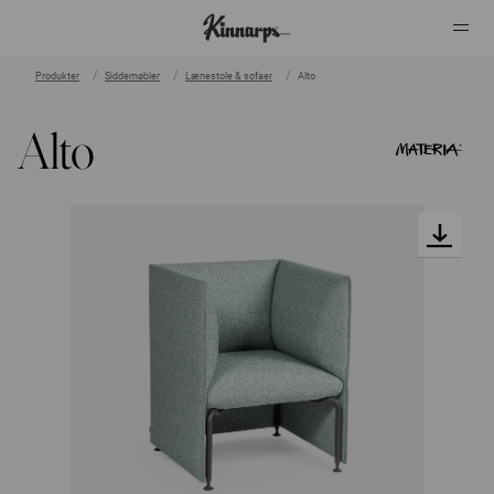
Produkter
Siddemøbler
Lænestole & sofaer
Alto
?
?
Alto