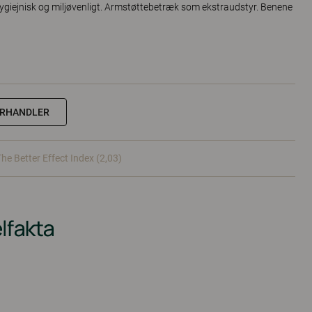
 hygiejnisk og miljøvenligt. Armstøttebetræk som ekstraudstyr. Benene
ORHANDLER
The Better Effect Index (2,03)