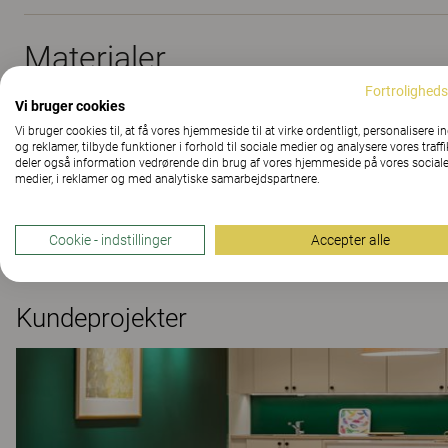
Materialer
Fortroligheds
Vi bruger cookies
Vi bruger cookies til, at få vores hjemmeside til at virke ordentligt, personalisere i
Downloads (
12
)
og reklamer, tilbyde funktioner i forhold til sociale medier og analysere vores traffi
deler også information vedrørende din brug af vores hjemmeside på vores social
medier, i reklamer og med analytiske samarbejdspartnere.
The Better Effect Index (2,03)
Cookie - indstillinger
Accepter alle
Kundeprojekter