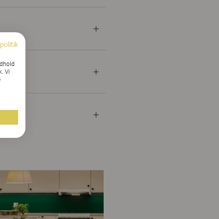
politik
ndhold
k. Vi
e