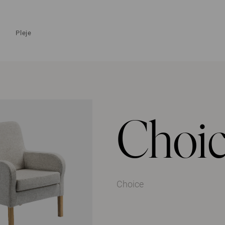
Pleje
Choi
Choice