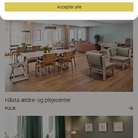
Tullgatan 40 plejehjem
Accepter alle
PLEJE
Håsta ældre- og plejecenter
PLEJE