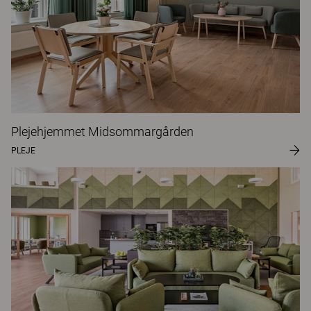
Plejehjemmet Midsommargården
PLEJE