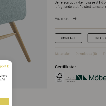
Jefferson udtrykker rolig selvtillid
luftigt understel. Polstret lænesto
Vis mere
KONTAKT
FIND F
Materialer
Downloads (5)
Th
politik
Certifikater
ndhold
k. Vi
e