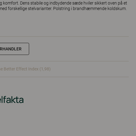
 og komfort. Dens stabile og indbydende sæde hviler sikkert oven på et
l med forskellige stelvarianter. Polstring i brandhæmmende koldskum.
ORHANDLER
e Better Effect Index (1,98)