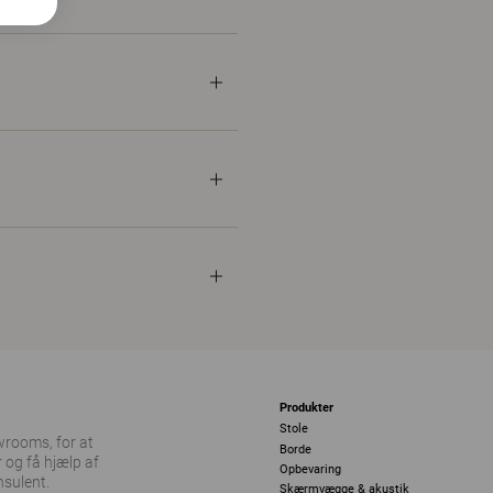
Produkter
Stole
owrooms, for at
Borde
 og få hjælp af
Opbevaring
nsulent.
Skærmvægge & akustik