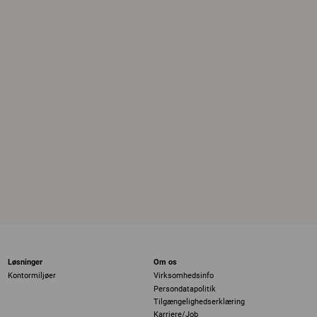
Løsninger
Om os
Kontormiljøer
Virksomhedsinfo
Persondatapolitik
Tilgængelighedserklæring
Karriere/Job