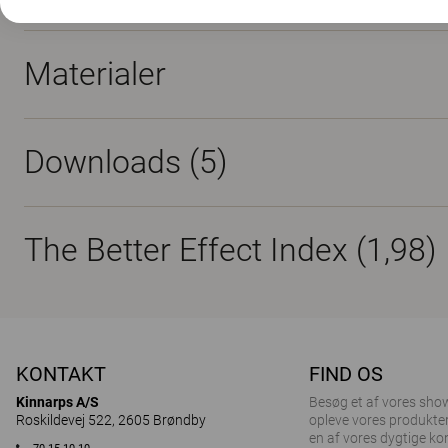
Materialer
Downloads (
5
)
The Better Effect Index (1,98)
KONTAKT
FIND OS
Kinnarps A/S
Besøg et af ​​vores sh
Roskildevej 522, 2605 Brøndby
opleve vores produkter
en af vores dygtige ko