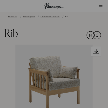
Produkter
Siddemøbler
Lænestole & sofaer
Rib
?
?
Rib