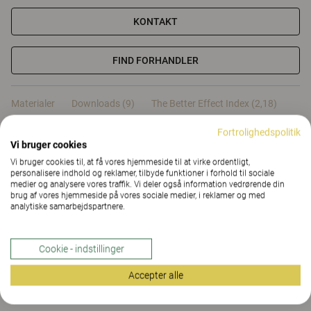
KONTAKT
FIND FORHANDLER
Materialer
Downloads (9)
The Better Effect Index (2,18)
Fortrolighedspolitik
Certifikater
Vi bruger cookies
Vi bruger cookies til, at få vores hjemmeside til at virke ordentligt,
personalisere indhold og reklamer, tilbyde funktioner i forhold til sociale
medier og analysere vores traffik. Vi deler også information vedrørende din
brug af vores hjemmeside på vores sociale medier, i reklamer og med
analytiske samarbejdspartnere.
Materialer
Cookie - indstillinger
Downloads (
9
)
Accepter alle