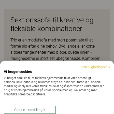
Sektionssofa til kreative og
fleksible kombinationer
Trix er en modulsofa med stort potentiale til at
forme sig efter dine behov. Byg lange eller korte
siddearrangementer med bløde, buede linjer –
mulighederne er stort set ubegrænsede. Kombinér
indad- og udadbuede moduler og afslut med de
Fortrolighedspolitik
afrundede hjørneelementer. Med Trix skaber du
Vi bruger cookies
indbydende og omsluttende siddegrupper, der
Vi bruger cookies til, at få vores hjemmeside til at virke ordentligt,
personalisere indhold og reklamer, tilbyde funktioner i forhold til sociale
passer perfekt til gruppearbejde, samtaler og
medier og analysere vores traffik. Vi deler også information vedrørende din
fællesskab. Den er lige så funktionel til spontane
brug af vores hjemmeside på vores sociale medier, i reklamer og med
analytiske samarbejdspartnere.
møder som til afslappende pauser og sociale
stunder. Designet er moderne og tidløst – skabt til at
holde både æstetisk og kvalitetsmæssigt over tid.
Cookie - indstillinger
Trix fås også som lænestol i samme formsprog.