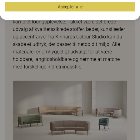
Den kan anvendes fritstående, som en del af en
Accepter alle
siddegruppe eller kombineres med sofaborde for en
komplet loungoplevelse. Takket være det brede
udvalg af kvalitetssikrede stoffer, læder, kunstlæder
og accentfarver fra Kinnarps Colour Studio kan du
skabe et udtryk, der passer til netop dit miljø. Alle
materialer er omhyggeligt udvalgt for at være
holdbare, langtidsholdbare og nemme at matche
med forskellige indretningsstile.