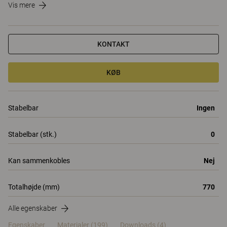
Vis mere
KONTAKT
KØB
Stabelbar
Ingen
Stabelbar (stk.)
0
Kan sammenkobles
Nej
Totalhøjde (mm)
770
Alle egenskaber
Egenskaber
Materialer
(199)
Downloads (4)