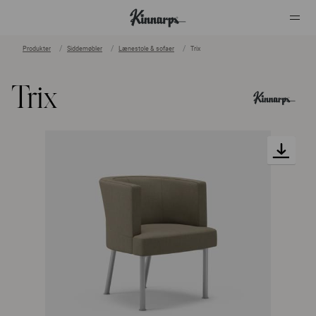
Produkter
Siddemøbler
Lænestole & sofaer
Trix
?
?
Trix