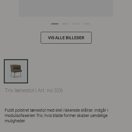
VIS ALLE BILLEDER
Trix lænestol
|
Art. no 326
Fuldt polstret lænestol med stel i lakerede stålrør. Indgår i
modulsofaserien Trix, hvis bløde former skaber uendelige
muligheder.