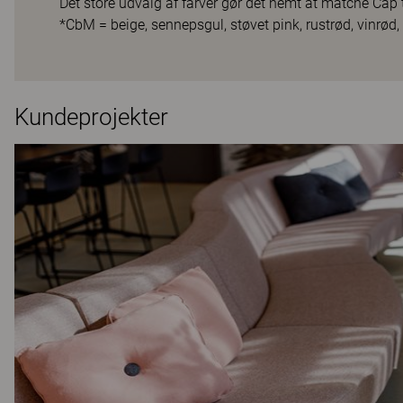
Det store udvalg af farver gør det nemt at matche Cap t
*CbM = beige, sennepsgul, støvet pink, rustrød, vinrød,
Kundeprojekter