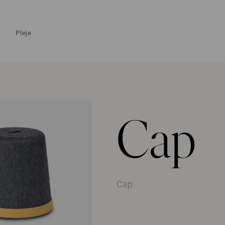
Pleje
Cap
Cap