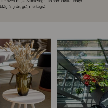
il ethvert miljø. Stablevogn fås som ekstraudstyr.
 blågrå, grøn, grå, mørkegrå.