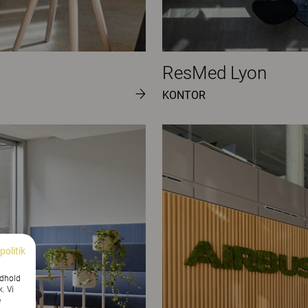
ResMed Lyon
KONTOR
politik
ndhold
k. Vi
e