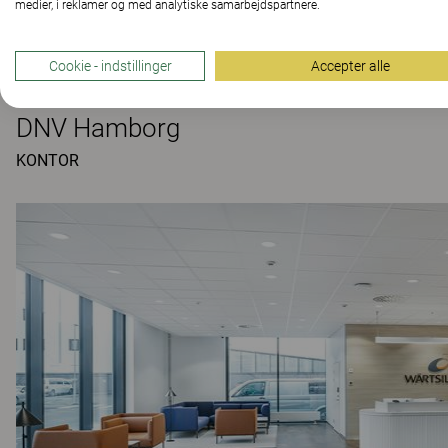
medier, i reklamer og med analytiske samarbejdspartnere.
Cookie - indstillinger
Accepter alle
DNV Hamborg
KONTOR