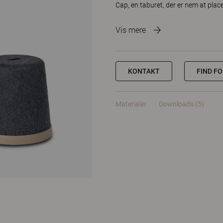
Cap, en taburet, der er nem at place
Vis mere
KONTAKT
FIND F
Materialer
Downloads (5)