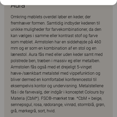
Aura
Omkring møblets overdel løber en keder, der
fremhæver formen. Samtidig indbyder kederen til
unikke muligheder for farvekombinationer, da den
kan vælges i samme eller kontrast stof og farve
som møblet. Armstolen har en siddehøjde på 460
mm og er som en kombination af en stol og en
lænestol. Aura fås med eller uden keder samt med
polstrede ben, træben i massiv eg eller metalben.
Armstolen fås også med et drejeligt 5-vinget
hæve-/sænkbart metalstel med vippefunktion og
bliver dermed en komfortabel konferencestol til
eksempelvis kontor og undervisning. Metalstellene
fås i de farvevalg, der indgår i konceptet Colours by
Materia (CbM*). FSC®-mærket træ. *CbM = beige,
sennepsgul, rosa, rødorange, vinrød, stormblå, grøn,
grå, mørkegrå, sort, hvid.