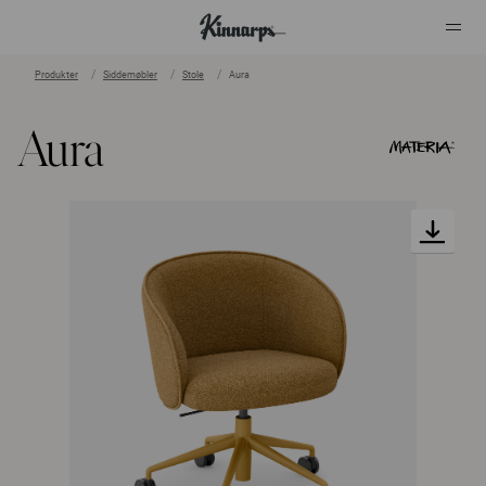
Produkter
Siddemøbler
Stole
Aura
?
?
Aura