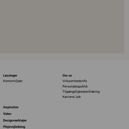
Løsninger
Om os
Kontormiljøer
Virksomhedsinfo
Persondatapolitik
Tilgængelighedserklæring
Karriere/Job
Inspiration
Viden
Designværktøjer
Plejevejledning