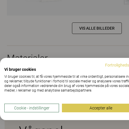
VIS ALLE BILLEDER
Materialer
Fortroligheds
Vi bruger cookies
Vi bruger cookies til, at få vores hjemmeside til at virke ordentligt, personalisere i
Downloads (
3
)
og reklamer, tilbyde funktioner i forhold til sociale medier og analysere vores traffi
deler også information vedrørende din brug af vores hjemmeside på vores social
medier, i reklamer og med analytiske samarbejdspartnere.
Cookie - indstillinger
Accepter alle