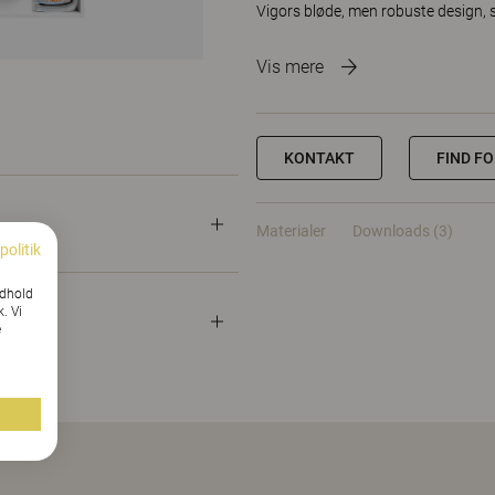
Vigors bløde, men robuste design, s
Vis mere
KONTAKT
FIND F
Materialer
Downloads (3)
politik
ndhold
k. Vi
e