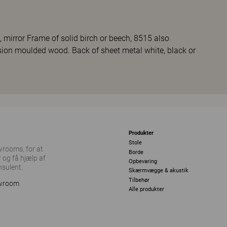
 mirror Frame of solid birch or beech, 8515 also
sion moulded wood. Back of sheet metal white, black or
Produkter
Stole
owrooms, for at
Borde
 og få hjælp af
Opbevaring
nsulent.
Skærmvægge & akustik
Tilbehør
owroom
Alle produkter