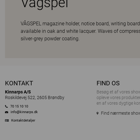
Vågspel
VÅGSPEL magazine holder, notice board, writing board,
available in oak and white lacquer. Waves of compres
silver-grey powder coating.
KONTAKT
FIND OS
Kinnarps A/S
Besøg et af ​​vores sh
Roskildevej 522, 2605 Brøndby
opleve vores produkter
en af vores dygtige ko
70 15 10 10
info@kinnarps.dk
Find nærmeste sh
Kontaktdetaljer